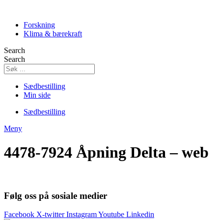
Skip
to
Forskning
content
Klima & bærekraft
Search
Search
Sædbestilling
Min side
Sædbestilling
Meny
4478-7924 Åpning Delta – web
Følg oss på sosiale medier
Facebook
X-twitter
Instagram
Youtube
Linkedin