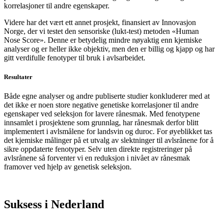
korrelasjoner til andre egenskaper.
Videre har det vært ett annet prosjekt, finansiert av Innovasjon
Norge, der vi testet den sensoriske (lukt-test) metoden «Human
Nose Score». Denne er betydelig mindre nøyaktig enn kjemiske
analyser og er heller ikke objektiv, men den er billig og kjapp og har
gitt verdifulle fenotyper til bruk i avlsarbeidet.
Resultater
Både egne analyser og andre publiserte studier konkluderer med at
det ikke er noen store negative genetiske korrelasjoner til andre
egenskaper ved seleksjon for lavere rånesmak. Med fenotypene
innsamlet i prosjektene som grunnlag, har rånesmak derfor blitt
implementert i avlsmålene for landsvin og duroc. For øyeblikket tas
det kjemiske målinger på et utvalg av slektninger til avlsrånene for å
sikre oppdaterte fenotyper. Selv uten direkte registreringer på
avlsrånene så forventer vi en reduksjon i nivået av rånesmak
framover ved hjelp av genetisk seleksjon.
Suksess i Nederland