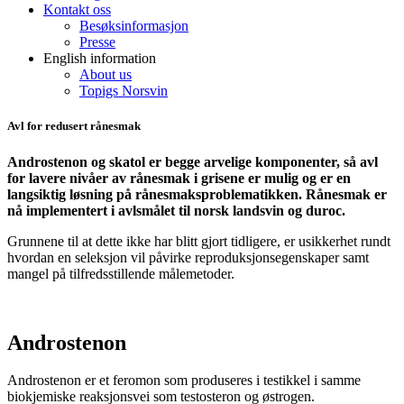
Kontakt oss
Besøksinformasjon
Presse
English information
About us
Topigs Norsvin
Avl for redusert rånesmak
Androstenon og skatol er begge arvelige komponenter, så avl
for lavere nivåer av rånesmak i grisene er mulig og er en
langsiktig løsning på rånesmaksproblematikken. Rånesmak er
nå implementert i avlsmålet til norsk landsvin og duroc.
Grunnene til at dette ikke har blitt gjort tidligere, er usikkerhet rundt
hvordan en seleksjon vil påvirke reproduksjonsegenskaper samt
mangel på tilfredsstillende målemetoder.
Androstenon
Androstenon
er et feromon som produseres i testikkel
i samme
biokjemiske reaksjonsvei som testosteron og østrogen.