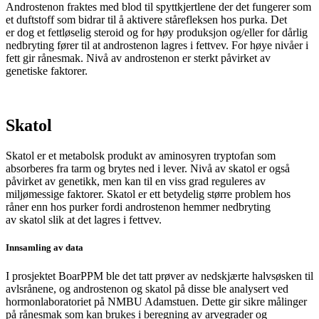
Androstenon fraktes med blod til spyttkjertlene der det fungerer som
et duftstoff som bidrar til å aktivere stårefleksen hos purka. Det
er dog et fettløselig steroid og for høy produksjon og/eller for dårlig
nedbryting fører til at androstenon lagres i fettvev.
For høye nivåer i
fett gir rånesmak. N
ivå av
androstenon
er sterkt påvirket av
genetiske faktorer.
Skatol
Skatol
er et metabolsk produkt av aminosyren
tryptofan
som
absorberes fra tarm og brytes ned i lever. Nivå av
skatol
er også
påvirket av genetikk, men kan til en viss grad reguleres av
miljømessige faktorer.
Skatol
er ett betydelig større problem hos
råner enn hos purker fordi
androstenon
hemmer nedbryting
av
skatol
slik at det
lagres i fettvev.
Innsamling av data
I prosjektet BoarPPM ble det tatt prøver av nedskjærte halvsøsken til
avlsrånene, og androstenon og skatol på disse ble analysert ved
hormonlaboratoriet på NMBU Adamstuen. Dette gir sikre målinger
på rånesmak som kan brukes i beregning av arvegrader og