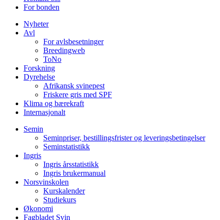
For bonden
Nyheter
Avl
For avlsbesetninger
Breedingweb
ToNo
Forskning
Dyrehelse
Afrikansk svinepest
Friskere gris med SPF
Klima og bærekraft
Internasjonalt
Semin
Seminpriser, bestillingsfrister og leveringsbetingelser
Seminstatistikk
Ingris
Ingris årsstatistikk
Ingris brukermanual
Norsvinskolen
Kurskalender
Studiekurs
Økonomi
Fagbladet Svin