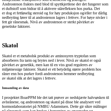
Androstenon fraktes med blod til spyttkjertlene der det fungerer som
et duftstoff som bidrar til å aktivere stårefleksen hos purka. Det
er dog et fettløselig steroid og for høy produksjon og/eller for dårlig
nedbryting fører til at androstenon lagres i fettvev.
For høye nivåer i
fett gir rånesmak. N
ivå av
androstenon
er sterkt påvirket av
genetiske faktorer.
Skatol
Skatol
er et metabolsk produkt av aminosyren
tryptofan
som
absorberes fra tarm og brytes ned i lever. Nivå av
skatol
er også
påvirket av genetikk, men kan til en viss grad reguleres av
miljømessige faktorer.
Skatol
er ett betydelig større problem hos
råner enn hos purker fordi
androstenon
hemmer nedbryting
av
skatol
slik at det
lagres i fettvev.
Innsamling av data
I prosjektet BoarPPM ble det tatt prøver av nedskjærte halvsøsken til
avlsrånene, og androstenon og skatol på disse ble analysert ved
hormonlaboratoriet på NMBU Adamstuen. Dette gir sikre målinger
på rånesmak som kan brukes i beregning av arvegrader og