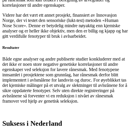
korrelasjoner til andre egenskaper.
Videre har det vært ett annet prosjekt, finansiert av Innovasjon
Norge, der vi testet den sensoriske (lukt-test) metoden «Human
Nose Score». Denne er betydelig mindre nøyaktig enn kjemiske
analyser og er heller ikke objektiv, men den er billig og kjapp og har
gitt verdifulle fenotyper til bruk i avlsarbeidet.
Resultater
Både egne analyser og andre publiserte studier konkluderer med at
det ikke er noen store negative genetiske korrelasjoner til andre
egenskaper ved seleksjon for lavere rånesmak. Med fenotypene
innsamlet i prosjektene som grunnlag, har rånesmak derfor blitt
implementert i avlsmålene for landsvin og duroc. For øyeblikket tas
det kjemiske målinger på et utvalg av slektninger til avlsrånene for å
sikre oppdaterte fenotyper. Selv uten direkte registreringer på
avlsrånene så forventer vi en reduksjon i nivået av rånesmak
framover ved hjelp av genetisk seleksjon.
Suksess i Nederland