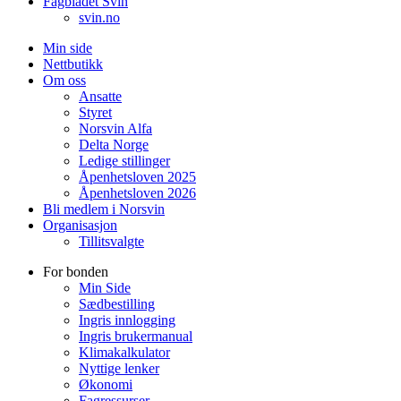
Fagbladet Svin
svin.no
Min side
Nettbutikk
Om oss
Ansatte
Styret
Norsvin Alfa
Delta Norge
Ledige stillinger
Åpenhetsloven 2025
Åpenhetsloven 2026
Bli medlem i Norsvin
Organisasjon
Tillitsvalgte
For bonden
Min Side
Sædbestilling
Ingris innlogging
Ingris brukermanual
Klimakalkulator
Nyttige lenker
Økonomi
Fagressurser