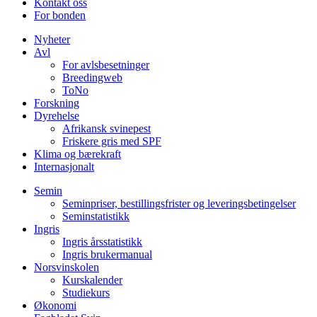
Kontakt oss
For bonden
Nyheter
Avl
For avlsbesetninger
Breedingweb
ToNo
Forskning
Dyrehelse
Afrikansk svinepest
Friskere gris med SPF
Klima og bærekraft
Internasjonalt
Semin
Seminpriser, bestillingsfrister og leveringsbetingelser
Seminstatistikk
Ingris
Ingris årsstatistikk
Ingris brukermanual
Norsvinskolen
Kurskalender
Studiekurs
Økonomi