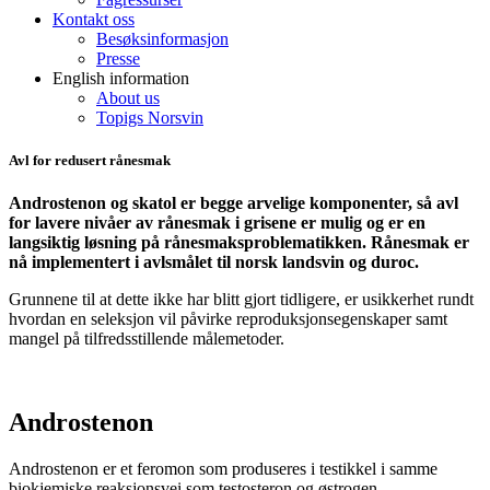
Kontakt oss
Besøksinformasjon
Presse
English information
About us
Topigs Norsvin
Avl for redusert rånesmak
Androstenon og skatol er begge arvelige komponenter, så avl
for lavere nivåer av rånesmak i grisene er mulig og er en
langsiktig løsning på rånesmaksproblematikken. Rånesmak er
nå implementert i avlsmålet til norsk landsvin og duroc.
Grunnene til at dette ikke har blitt gjort tidligere, er usikkerhet rundt
hvordan en seleksjon vil påvirke reproduksjonsegenskaper samt
mangel på tilfredsstillende målemetoder.
Androstenon
Androstenon
er et feromon som produseres i testikkel
i samme
biokjemiske reaksjonsvei som testosteron og østrogen.