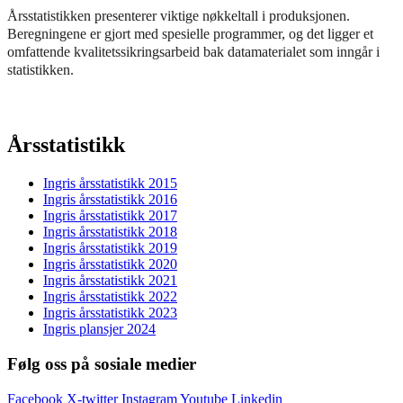
Årsstatistikken presenterer viktige nøkkeltall i produksjonen.
Beregningene er gjort med spesielle programmer, og det ligger et
omfattende kvalitetssikringsarbeid bak datamaterialet som inngår i
statistikken.
Årsstatistikk
Ingris årsstatistikk 2015
Ingris årsstatistikk 2016
Ingris årsstatistikk 2017
Ingris årsstatistikk 2018
Ingris årsstatistikk 2019
Ingris årsstatistikk 2020
Ingris årsstatistikk 2021
Ingris årsstatistikk 2022
Ingris årsstatistikk 2023
Ingris plansjer 2024
Følg oss på sosiale medier
Facebook
X-twitter
Instagram
Youtube
Linkedin