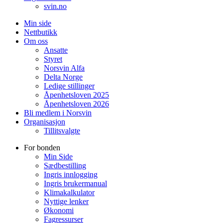
svin.no
Min side
Nettbutikk
Om oss
Ansatte
Styret
Norsvin Alfa
Delta Norge
Ledige stillinger
Åpenhetsloven 2025
Åpenhetsloven 2026
Bli medlem i Norsvin
Organisasjon
Tillitsvalgte
For bonden
Min Side
Sædbestilling
Ingris innlogging
Ingris brukermanual
Klimakalkulator
Nyttige lenker
Økonomi
Fagressurser