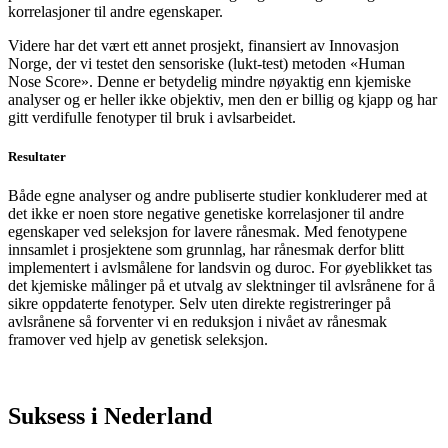
korrelasjoner til andre egenskaper.
Videre har det vært ett annet prosjekt, finansiert av Innovasjon
Norge, der vi testet den sensoriske (lukt-test) metoden «Human
Nose Score». Denne er betydelig mindre nøyaktig enn kjemiske
analyser og er heller ikke objektiv, men den er billig og kjapp og har
gitt verdifulle fenotyper til bruk i avlsarbeidet.
Resultater
Både egne analyser og andre publiserte studier konkluderer med at
det ikke er noen store negative genetiske korrelasjoner til andre
egenskaper ved seleksjon for lavere rånesmak. Med fenotypene
innsamlet i prosjektene som grunnlag, har rånesmak derfor blitt
implementert i avlsmålene for landsvin og duroc. For øyeblikket tas
det kjemiske målinger på et utvalg av slektninger til avlsrånene for å
sikre oppdaterte fenotyper. Selv uten direkte registreringer på
avlsrånene så forventer vi en reduksjon i nivået av rånesmak
framover ved hjelp av genetisk seleksjon.
Suksess i Nederland