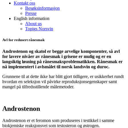
Kontakt oss
Besøksinformasjon
Presse
English information
About us
Topigs Norsvin
Avl for redusert rånesmak
Androstenon og skatol er begge arvelige komponenter, så avl
for lavere nivåer av rånesmak i grisene er mulig og er en
langsiktig løsning på rånesmaksproblematikken. Rånesmak er
nå implementert i avlsmålet til norsk landsvin og duroc.
Grunnene til at dette ikke har blitt gjort tidligere, er usikkerhet rundt
hvordan en seleksjon vil påvirke reproduksjonsegenskaper samt
mangel på tilfredsstillende målemetoder.
Androstenon
Androstenon
er et feromon som produseres i testikkel
i samme
biokjemiske reaksjonsvei som testosteron og østrogen.