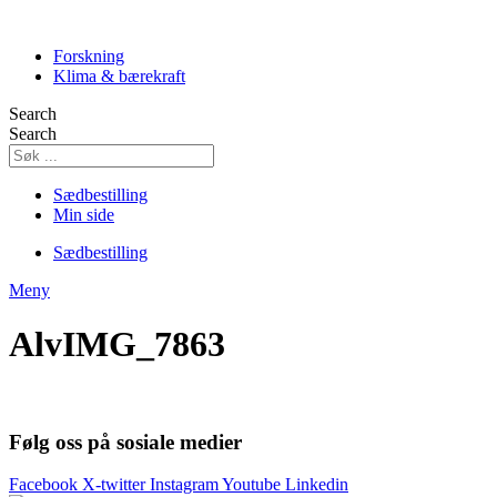
Skip
to
Forskning
content
Klima & bærekraft
Search
Search
Sædbestilling
Min side
Sædbestilling
Meny
AlvIMG_7863
Følg oss på sosiale medier
Facebook
X-twitter
Instagram
Youtube
Linkedin