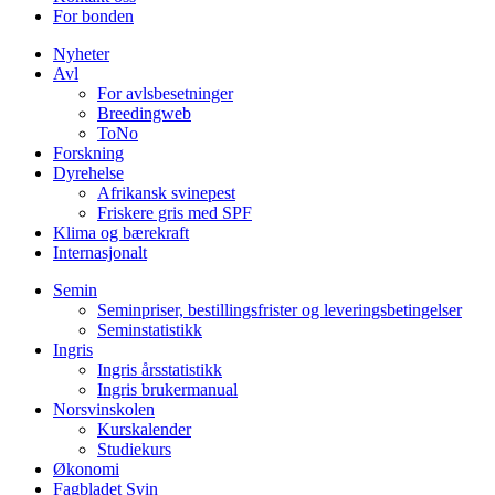
For bonden
Nyheter
Avl
For avlsbesetninger
Breedingweb
ToNo
Forskning
Dyrehelse
Afrikansk svinepest
Friskere gris med SPF
Klima og bærekraft
Internasjonalt
Semin
Seminpriser, bestillingsfrister og leveringsbetingelser
Seminstatistikk
Ingris
Ingris årsstatistikk
Ingris brukermanual
Norsvinskolen
Kurskalender
Studiekurs
Økonomi
Fagbladet Svin