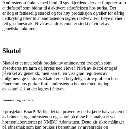
Androstenon fraktes med blod til spyttkjertlene der det fungerer som
et duftstoff som bidrar til å aktivere stårefleksen hos purka. Det
er dog et fettløselig steroid og for høy produksjon og/eller for dårlig
nedbryting fører til at androstenon lagres i fettvev.
For høye nivåer i
fett gir rånesmak. N
ivå av
androstenon
er sterkt påvirket av
genetiske faktorer.
Skatol
Skatol
er et metabolsk produkt av aminosyren
tryptofan
som
absorberes fra tarm og brytes ned i lever. Nivå av
skatol
er også
påvirket av genetikk, men kan til en viss grad reguleres av
miljømessige faktorer.
Skatol
er ett betydelig større problem hos
råner enn hos purker fordi
androstenon
hemmer nedbryting
av
skatol
slik at det
lagres i fettvev.
Innsamling av data
I prosjektet BoarPPM ble det tatt prøver av nedskjærte halvsøsken til
avlsrånene, og androstenon og skatol på disse ble analysert ved
hormonlaboratoriet på NMBU Adamstuen. Dette gir sikre målinger
på rånesmak som kan brukes i beregning av arvegrader og