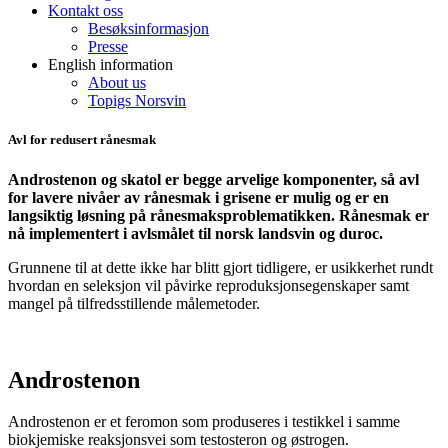
Kontakt oss
Besøksinformasjon
Presse
English information
About us
Topigs Norsvin
Avl for redusert rånesmak
Androstenon og skatol er begge arvelige komponenter, så avl
for lavere nivåer av rånesmak i grisene er mulig og er en
langsiktig løsning på rånesmaksproblematikken. Rånesmak er
nå implementert i avlsmålet til norsk landsvin og duroc.
Grunnene til at dette ikke har blitt gjort tidligere, er usikkerhet rundt
hvordan en seleksjon vil påvirke reproduksjonsegenskaper samt
mangel på tilfredsstillende målemetoder.
Androstenon
Androstenon
er et feromon som produseres i testikkel
i samme
biokjemiske reaksjonsvei som testosteron og østrogen.