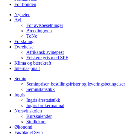
For bonden
Nyheter
Avl
For avlsbesetninger
Breedingweb
ToNo
Forskning
Dyrehelse
Afrikansk svinepest
Friskere gris med SPF
Klima og bærekraft
Internasjonalt
Semin
Seminpriser, bestillingsfrister og leveringsbetingelser
Seminstatistikk
Ingris
Ingris årsstatistikk
Ingris brukermanual
Norsvinskolen
Kurskalender
Studiekurs
Økonomi
Fagbladet Svin