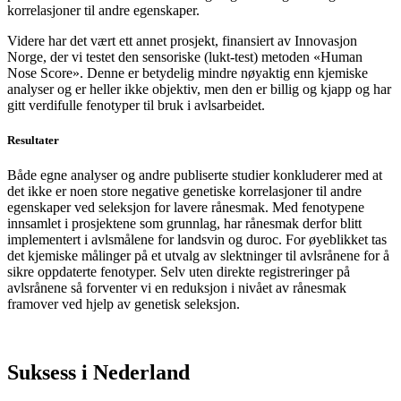
korrelasjoner til andre egenskaper.
Videre har det vært ett annet prosjekt, finansiert av Innovasjon
Norge, der vi testet den sensoriske (lukt-test) metoden «Human
Nose Score». Denne er betydelig mindre nøyaktig enn kjemiske
analyser og er heller ikke objektiv, men den er billig og kjapp og har
gitt verdifulle fenotyper til bruk i avlsarbeidet.
Resultater
Både egne analyser og andre publiserte studier konkluderer med at
det ikke er noen store negative genetiske korrelasjoner til andre
egenskaper ved seleksjon for lavere rånesmak. Med fenotypene
innsamlet i prosjektene som grunnlag, har rånesmak derfor blitt
implementert i avlsmålene for landsvin og duroc. For øyeblikket tas
det kjemiske målinger på et utvalg av slektninger til avlsrånene for å
sikre oppdaterte fenotyper. Selv uten direkte registreringer på
avlsrånene så forventer vi en reduksjon i nivået av rånesmak
framover ved hjelp av genetisk seleksjon.
Suksess i Nederland