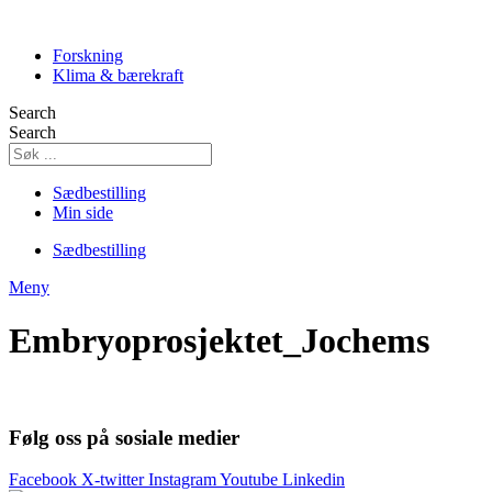
Skip
to
Forskning
content
Klima & bærekraft
Search
Search
Sædbestilling
Min side
Sædbestilling
Meny
Embryoprosjektet_Jochems
Følg oss på sosiale medier
Facebook
X-twitter
Instagram
Youtube
Linkedin