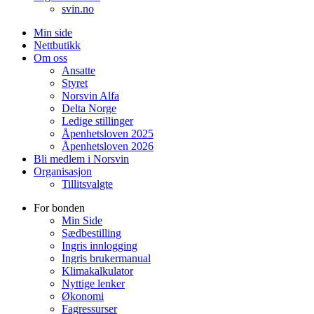
svin.no
Min side
Nettbutikk
Om oss
Ansatte
Styret
Norsvin Alfa
Delta Norge
Ledige stillinger
Åpenhetsloven 2025
Åpenhetsloven 2026
Bli medlem i Norsvin
Organisasjon
Tillitsvalgte
For bonden
Min Side
Sædbestilling
Ingris innlogging
Ingris brukermanual
Klimakalkulator
Nyttige lenker
Økonomi
Fagressurser