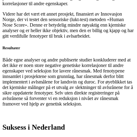
korrelasjoner til andre egenskaper.
Videre har det vært ett annet prosjekt, finansiert av Innovasjon
Norge, der vi testet den sensoriske (lukt-test) metoden «Human
Nose Score». Denne er betydelig mindre nøyaktig enn kjemiske
analyser og er heller ikke objektiv, men den er billig og kjapp og har
gitt verdifulle fenotyper til bruk i avlsarbeidet.
Resultater
Både egne analyser og andre publiserte studier konkluderer med at
det ikke er noen store negative genetiske korrelasjoner til andre
egenskaper ved seleksjon for lavere rånesmak. Med fenotypene
innsamlet i prosjektene som grunnlag, har rånesmak derfor blitt
implementert i avlsmålene for landsvin og duroc. For øyeblikket tas
det kjemiske målinger på et utvalg av slektninger til avlsrånene for å
sikre oppdaterte fenotyper. Selv uten direkte registreringer på
avlsrånene så forventer vi en reduksjon i nivået av rånesmak
framover ved hjelp av genetisk seleksjon.
Suksess i Nederland