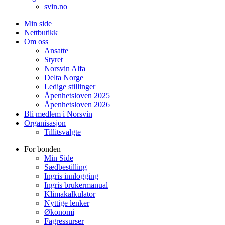
svin.no
Min side
Nettbutikk
Om oss
Ansatte
Styret
Norsvin Alfa
Delta Norge
Ledige stillinger
Åpenhetsloven 2025
Åpenhetsloven 2026
Bli medlem i Norsvin
Organisasjon
Tillitsvalgte
For bonden
Min Side
Sædbestilling
Ingris innlogging
Ingris brukermanual
Klimakalkulator
Nyttige lenker
Økonomi
Fagressurser