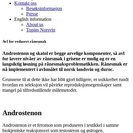
Kontakt oss
Besøksinformasjon
Presse
English information
About us
Topigs Norsvin
Avl for redusert rånesmak
Androstenon og skatol er begge arvelige komponenter, så avl
for lavere nivåer av rånesmak i grisene er mulig og er en
langsiktig løsning på rånesmaksproblematikken. Rånesmak er
nå implementert i avlsmålet til norsk landsvin og duroc.
Grunnene til at dette ikke har blitt gjort tidligere, er usikkerhet rundt
hvordan en seleksjon vil påvirke reproduksjonsegenskaper samt
mangel på tilfredsstillende målemetoder.
Androstenon
Androstenon
er et feromon som produseres i testikkel
i samme
biokjemiske reaksjonsvei som testosteron og østrogen.