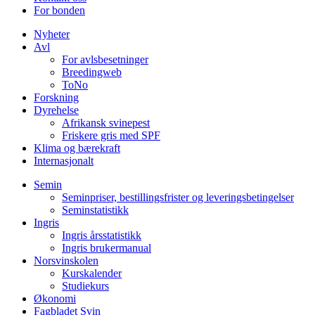
For bonden
Nyheter
Avl
For avlsbesetninger
Breedingweb
ToNo
Forskning
Dyrehelse
Afrikansk svinepest
Friskere gris med SPF
Klima og bærekraft
Internasjonalt
Semin
Seminpriser, bestillingsfrister og leveringsbetingelser
Seminstatistikk
Ingris
Ingris årsstatistikk
Ingris brukermanual
Norsvinskolen
Kurskalender
Studiekurs
Økonomi
Fagbladet Svin