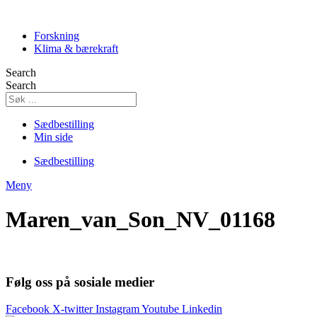
Skip
to
Forskning
content
Klima & bærekraft
Search
Search
Sædbestilling
Min side
Sædbestilling
Meny
Maren_van_Son_NV_01168
Følg oss på sosiale medier
Facebook
X-twitter
Instagram
Youtube
Linkedin