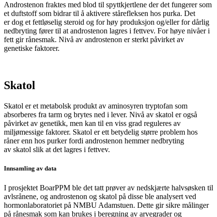
Androstenon fraktes med blod til spyttkjertlene der det fungerer som
et duftstoff som bidrar til å aktivere stårefleksen hos purka. Det
er dog et fettløselig steroid og for høy produksjon og/eller for dårlig
nedbryting fører til at androstenon lagres i fettvev.
For høye nivåer i
fett gir rånesmak. N
ivå av
androstenon
er sterkt påvirket av
genetiske faktorer.
Skatol
Skatol
er et metabolsk produkt av aminosyren
tryptofan
som
absorberes fra tarm og brytes ned i lever. Nivå av
skatol
er også
påvirket av genetikk, men kan til en viss grad reguleres av
miljømessige faktorer.
Skatol
er ett betydelig større problem hos
råner enn hos purker fordi
androstenon
hemmer nedbryting
av
skatol
slik at det
lagres i fettvev.
Innsamling av data
I prosjektet BoarPPM ble det tatt prøver av nedskjærte halvsøsken til
avlsrånene, og androstenon og skatol på disse ble analysert ved
hormonlaboratoriet på NMBU Adamstuen. Dette gir sikre målinger
på rånesmak som kan brukes i beregning av arvegrader og