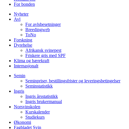
For bonden
Nyheter
Avl
For avlsbesetninger
Breedingweb
ToNo
Forskning
Dyrehelse
Afrikansk svinepest
Friskere gris med SPF
Klima og bærekraft
Internasjonalt
Semin
Seminpriser, bestillingsfrister og leveringsbetingelser
Seminstatistikk
Ingris
Ingris årsstatistikk
Ingris brukermanual
Norsvinskolen
Kurskalender
Studiekurs
Økonomi
Fagbladet Svin