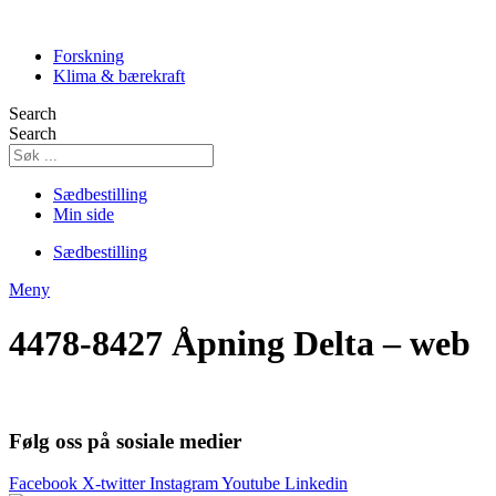
Skip
to
Forskning
content
Klima & bærekraft
Search
Search
Sædbestilling
Min side
Sædbestilling
Meny
4478-8427 Åpning Delta – web
Følg oss på sosiale medier
Facebook
X-twitter
Instagram
Youtube
Linkedin