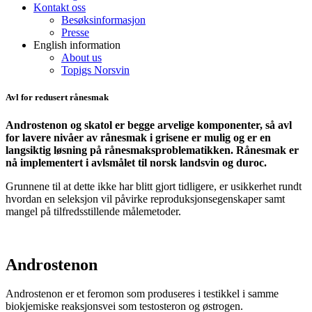
Kontakt oss
Besøksinformasjon
Presse
English information
About us
Topigs Norsvin
Avl for redusert rånesmak
Androstenon og skatol er begge arvelige komponenter, så avl
for lavere nivåer av rånesmak i grisene er mulig og er en
langsiktig løsning på rånesmaksproblematikken. Rånesmak er
nå implementert i avlsmålet til norsk landsvin og duroc.
Grunnene til at dette ikke har blitt gjort tidligere, er usikkerhet rundt
hvordan en seleksjon vil påvirke reproduksjonsegenskaper samt
mangel på tilfredsstillende målemetoder.
Androstenon
Androstenon
er et feromon som produseres i testikkel
i samme
biokjemiske reaksjonsvei som testosteron og østrogen.