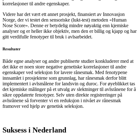
korrelasjoner til andre egenskaper.
Videre har det vært ett annet prosjekt, finansiert av Innovasjon
Norge, der vi testet den sensoriske (lukt-test) metoden «Human
Nose Score». Denne er betydelig mindre nøyaktig enn kjemiske
analyser og er heller ikke objektiv, men den er billig og kjapp og har
gitt verdifulle fenotyper til bruk i avlsarbeidet.
Resultater
Både egne analyser og andre publiserte studier konkluderer med at
det ikke er noen store negative genetiske korrelasjoner til andre
egenskaper ved seleksjon for lavere rånesmak. Med fenotypene
innsamlet i prosjektene som grunnlag, har rånesmak derfor blitt
implementert i avlsmålene for landsvin og duroc. For øyeblikket tas
det kjemiske målinger på et utvalg av slektninger til avlsrånene for å
sikre oppdaterte fenotyper. Selv uten direkte registreringer på
avlsrånene så forventer vi en reduksjon i nivået av rånesmak
framover ved hjelp av genetisk seleksjon.
Suksess i Nederland