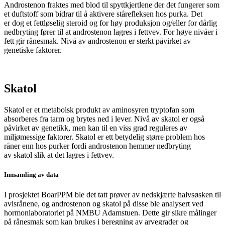
Androstenon fraktes med blod til spyttkjertlene der det fungerer som
et duftstoff som bidrar til å aktivere stårefleksen hos purka. Det
er dog et fettløselig steroid og for høy produksjon og/eller for dårlig
nedbryting fører til at androstenon lagres i fettvev.
For høye nivåer i
fett gir rånesmak. N
ivå av
androstenon
er sterkt påvirket av
genetiske faktorer.
Skatol
Skatol
er et metabolsk produkt av aminosyren
tryptofan
som
absorberes fra tarm og brytes ned i lever. Nivå av
skatol
er også
påvirket av genetikk, men kan til en viss grad reguleres av
miljømessige faktorer.
Skatol
er ett betydelig større problem hos
råner enn hos purker fordi
androstenon
hemmer nedbryting
av
skatol
slik at det
lagres i fettvev.
Innsamling av data
I prosjektet BoarPPM ble det tatt prøver av nedskjærte halvsøsken til
avlsrånene, og androstenon og skatol på disse ble analysert ved
hormonlaboratoriet på NMBU Adamstuen. Dette gir sikre målinger
på rånesmak som kan brukes i beregning av arvegrader og