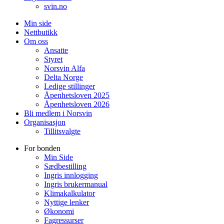
svin.no
Min side
Nettbutikk
Om oss
Ansatte
Styret
Norsvin Alfa
Delta Norge
Ledige stillinger
Åpenhetsloven 2025
Åpenhetsloven 2026
Bli medlem i Norsvin
Organisasjon
Tillitsvalgte
For bonden
Min Side
Sædbestilling
Ingris innlogging
Ingris brukermanual
Klimakalkulator
Nyttige lenker
Økonomi
Fagressurser