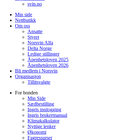
svin.no
Min side
Nettbutikk
Om oss
Ansatte
Styret
Norsvin Alfa
Delta Norge
Ledige stillinger
Åpenhetsloven 2025
Åpenhetsloven 2026
Bli medlem i Norsvin
Organisasjon
Tillitsvalgte
For bonden
Min Side
Sædbestilling
Ingris innlogging
Ingris brukermanual
Klimakalkulator
Nyttige lenker
Økonomi
Fagressurser