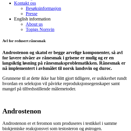
Kontakt oss
Besøksinformasjon
Presse
English information
About us
Topigs Norsvin
Avl for redusert rånesmak
Androstenon og skatol er begge arvelige komponenter, så avl
for lavere nivåer av rånesmak i grisene er mulig og er en
langsiktig løsning på rånesmaksproblematikken. Rånesmak er
nå implementert i avlsmålet til norsk landsvin og duroc.
Grunnene til at dette ikke har blitt gjort tidligere, er usikkerhet rundt
hvordan en seleksjon vil påvirke reproduksjonsegenskaper samt
mangel på tilfredsstillende målemetoder.
Androstenon
Androstenon
er et feromon som produseres i testikkel
i samme
biokjemiske reaksjonsvei som testosteron og østrogen.