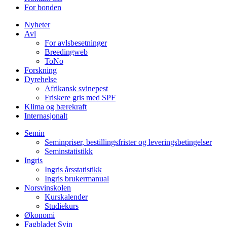
For bonden
Nyheter
Avl
For avlsbesetninger
Breedingweb
ToNo
Forskning
Dyrehelse
Afrikansk svinepest
Friskere gris med SPF
Klima og bærekraft
Internasjonalt
Semin
Seminpriser, bestillingsfrister og leveringsbetingelser
Seminstatistikk
Ingris
Ingris årsstatistikk
Ingris brukermanual
Norsvinskolen
Kurskalender
Studiekurs
Økonomi
Fagbladet Svin