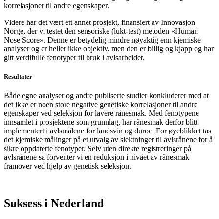
korrelasjoner til andre egenskaper.
Videre har det vært ett annet prosjekt, finansiert av Innovasjon
Norge, der vi testet den sensoriske (lukt-test) metoden «Human
Nose Score». Denne er betydelig mindre nøyaktig enn kjemiske
analyser og er heller ikke objektiv, men den er billig og kjapp og har
gitt verdifulle fenotyper til bruk i avlsarbeidet.
Resultater
Både egne analyser og andre publiserte studier konkluderer med at
det ikke er noen store negative genetiske korrelasjoner til andre
egenskaper ved seleksjon for lavere rånesmak. Med fenotypene
innsamlet i prosjektene som grunnlag, har rånesmak derfor blitt
implementert i avlsmålene for landsvin og duroc. For øyeblikket tas
det kjemiske målinger på et utvalg av slektninger til avlsrånene for å
sikre oppdaterte fenotyper. Selv uten direkte registreringer på
avlsrånene så forventer vi en reduksjon i nivået av rånesmak
framover ved hjelp av genetisk seleksjon.
Suksess i Nederland