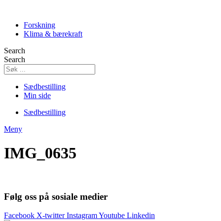
Skip
to
Forskning
content
Klima & bærekraft
Search
Search
Sædbestilling
Min side
Sædbestilling
Meny
IMG_0635
Følg oss på sosiale medier
Facebook
X-twitter
Instagram
Youtube
Linkedin