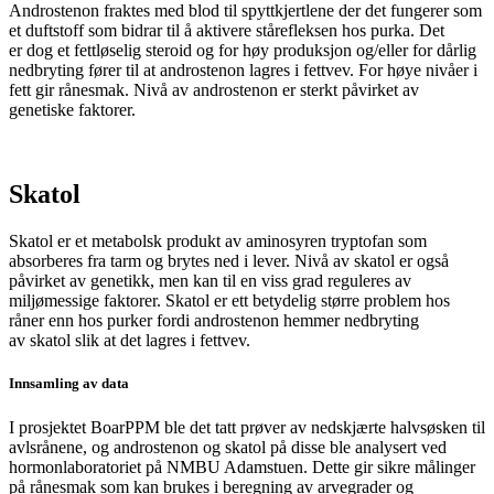
Androstenon fraktes med blod til spyttkjertlene der det fungerer som
et duftstoff som bidrar til å aktivere stårefleksen hos purka. Det
er dog et fettløselig steroid og for høy produksjon og/eller for dårlig
nedbryting fører til at androstenon lagres i fettvev.
For høye nivåer i
fett gir rånesmak. N
ivå av
androstenon
er sterkt påvirket av
genetiske faktorer.
Skatol
Skatol
er et metabolsk produkt av aminosyren
tryptofan
som
absorberes fra tarm og brytes ned i lever. Nivå av
skatol
er også
påvirket av genetikk, men kan til en viss grad reguleres av
miljømessige faktorer.
Skatol
er ett betydelig større problem hos
råner enn hos purker fordi
androstenon
hemmer nedbryting
av
skatol
slik at det
lagres i fettvev.
Innsamling av data
I prosjektet BoarPPM ble det tatt prøver av nedskjærte halvsøsken til
avlsrånene, og androstenon og skatol på disse ble analysert ved
hormonlaboratoriet på NMBU Adamstuen. Dette gir sikre målinger
på rånesmak som kan brukes i beregning av arvegrader og