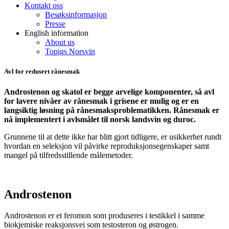
Kontakt oss
Besøksinformasjon
Presse
English information
About us
Topigs Norsvin
Avl for redusert rånesmak
Androstenon og skatol er begge arvelige komponenter, så avl
for lavere nivåer av rånesmak i grisene er mulig og er en
langsiktig løsning på rånesmaksproblematikken. Rånesmak er
nå implementert i avlsmålet til norsk landsvin og duroc.
Grunnene til at dette ikke har blitt gjort tidligere, er usikkerhet rundt
hvordan en seleksjon vil påvirke reproduksjonsegenskaper samt
mangel på tilfredsstillende målemetoder.
Androstenon
Androstenon
er et feromon som produseres i testikkel
i samme
biokjemiske reaksjonsvei som testosteron og østrogen.