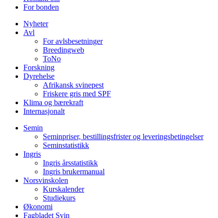
For bonden
Nyheter
Avl
For avlsbesetninger
Breedingweb
ToNo
Forskning
Dyrehelse
Afrikansk svinepest
Friskere gris med SPF
Klima og bærekraft
Internasjonalt
Semin
Seminpriser, bestillingsfrister og leveringsbetingelser
Seminstatistikk
Ingris
Ingris årsstatistikk
Ingris brukermanual
Norsvinskolen
Kurskalender
Studiekurs
Økonomi
Fagbladet Svin