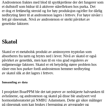
Androstenon fraktes med blod til spyttkjertlene der det fungerer som
et duftstoff som bidrar til å aktivere stårefleksen hos purka. Det
er dog et fettløselig steroid og for høy produksjon og/eller for dårlig
nedbryting fører til at androstenon lagres i fettvev.
For høye nivåer i
fett gir rånesmak. N
ivå av
androstenon
er sterkt påvirket av
genetiske faktorer.
Skatol
Skatol
er et metabolsk produkt av aminosyren
tryptofan
som
absorberes fra tarm og brytes ned i lever. Nivå av
skatol
er også
påvirket av genetikk, men kan til en viss grad reguleres av
miljømessige faktorer.
Skatol
er ett betydelig større problem hos
råner enn hos purker fordi
androstenon
hemmer nedbryting
av
skatol
slik at det
lagres i fettvev.
Innsamling av data
I prosjektet BoarPPM ble det tatt prøver av nedskjærte halvsøsken til
avlsrånene, og androstenon og skatol på disse ble analysert ved
hormonlaboratoriet på NMBU Adamstuen. Dette gir sikre målinger
på rånesmak som kan brukes i beregning av arvegrader og