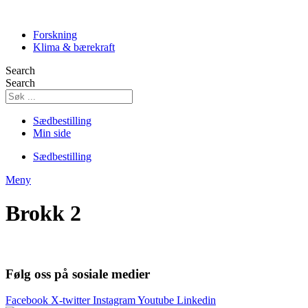
Skip
to
Forskning
content
Klima & bærekraft
Search
Search
Sædbestilling
Min side
Sædbestilling
Meny
Brokk 2
Følg oss på sosiale medier
Facebook
X-twitter
Instagram
Youtube
Linkedin