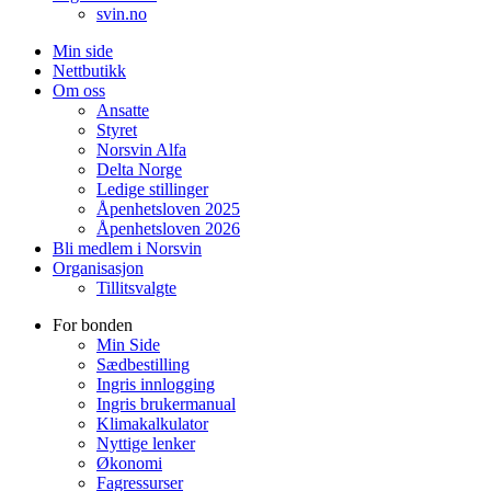
svin.no
Min side
Nettbutikk
Om oss
Ansatte
Styret
Norsvin Alfa
Delta Norge
Ledige stillinger
Åpenhetsloven 2025
Åpenhetsloven 2026
Bli medlem i Norsvin
Organisasjon
Tillitsvalgte
For bonden
Min Side
Sædbestilling
Ingris innlogging
Ingris brukermanual
Klimakalkulator
Nyttige lenker
Økonomi
Fagressurser