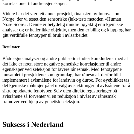
korrelasjoner til andre egenskaper.
Videre har det vært ett annet prosjekt, finansiert av Innovasjon
Norge, der vi testet den sensoriske (lukt-test) metoden «Human
Nose Score». Denne er betydelig mindre nøyaktig enn kjemiske
analyser og er heller ikke objektiv, men den er billig og kjapp og har
gitt verdifulle fenotyper til bruk i avlsarbeidet.
Resultater
Både egne analyser og andre publiserte studier konkluderer med at
det ikke er noen store negative genetiske korrelasjoner til andre
egenskaper ved seleksjon for lavere rånesmak. Med fenotypene
innsamlet i prosjektene som grunnlag, har rånesmak derfor blitt
implementert i avlsmålene for landsvin og duroc. For øyeblikket tas
det kjemiske målinger på et utvalg av slektninger til avlsrånene for å
sikre oppdaterte fenotyper. Selv uten direkte registreringer på
avlsrånene så forventer vi en reduksjon i nivået av rånesmak
framover ved hjelp av genetisk seleksjon.
Suksess i Nederland