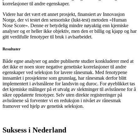
korrelasjoner til andre egenskaper.
Videre har det vært ett annet prosjekt, finansiert av Innovasjon
Norge, der vi testet den sensoriske (lukt-test) metoden «Human
Nose Score». Denne er betydelig mindre nøyaktig enn kjemiske
analyser og er heller ikke objektiv, men den er billig og kjapp og har
gitt verdifulle fenotyper til bruk i avlsarbeidet.
Resultater
Både egne analyser og andre publiserte studier konkluderer med at
det ikke er noen store negative genetiske korrelasjoner til andre
egenskaper ved seleksjon for lavere rånesmak. Med fenotypene
innsamlet i prosjektene som grunnlag, har rånesmak derfor blitt
implementert i avlsmålene for landsvin og duroc. For øyeblikket tas
det kjemiske målinger på et utvalg av slektninger til avlsrånene for å
sikre oppdaterte fenotyper. Selv uten direkte registreringer på
avlsrånene så forventer vi en reduksjon i nivået av rånesmak
framover ved hjelp av genetisk seleksjon.
Suksess i Nederland