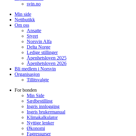
svin.no
Min side
Nettbutikk
Om oss
Ansatte
Styret
Norsvin Alfa
Delta Norge
Ledige stillinger
Åpenhetsloven 2025
Åpenhetsloven 2026
Bli medlem i Norsvin
Organisasjon
Tillitsvalgte
For bonden
Min Side
Sædbestilling
Ingris innlogging
Ingris brukermanual
Klimakalkulator
Nyttige lenker
Økonomi
Fagressurser