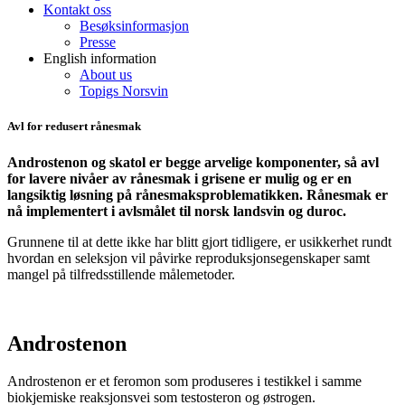
Kontakt oss
Besøksinformasjon
Presse
English information
About us
Topigs Norsvin
Avl for redusert rånesmak
Androstenon og skatol er begge arvelige komponenter, så avl
for lavere nivåer av rånesmak i grisene er mulig og er en
langsiktig løsning på rånesmaksproblematikken. Rånesmak er
nå implementert i avlsmålet til norsk landsvin og duroc.
Grunnene til at dette ikke har blitt gjort tidligere, er usikkerhet rundt
hvordan en seleksjon vil påvirke reproduksjonsegenskaper samt
mangel på tilfredsstillende målemetoder.
Androstenon
Androstenon
er et feromon som produseres i testikkel
i samme
biokjemiske reaksjonsvei som testosteron og østrogen.