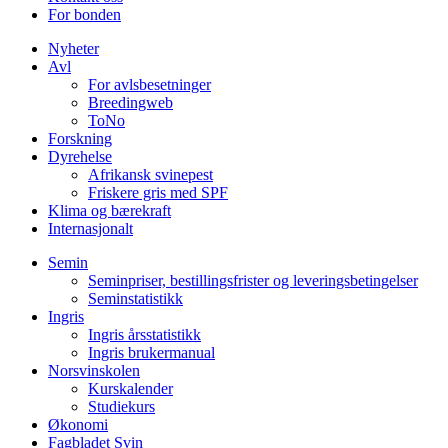
For bonden
Nyheter
Avl
For avlsbesetninger
Breedingweb
ToNo
Forskning
Dyrehelse
Afrikansk svinepest
Friskere gris med SPF
Klima og bærekraft
Internasjonalt
Semin
Seminpriser, bestillingsfrister og leveringsbetingelser
Seminstatistikk
Ingris
Ingris årsstatistikk
Ingris brukermanual
Norsvinskolen
Kurskalender
Studiekurs
Økonomi
Fagbladet Svin