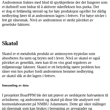
Androstenon fraktes med blod til spyttkjertlene der det fungerer som
et duftstoff som bidrar til å aktivere stårefleksen hos purka. Det
er dog et fettløselig steroid og for høy produksjon og/eller for dårlig
nedbryting fører til at androstenon lagres i fettvev.
For høye nivåer i
fett gir rånesmak. N
ivå av
androstenon
er sterkt påvirket av
genetiske faktorer.
Skatol
Skatol
er et metabolsk produkt av aminosyren
tryptofan
som
absorberes fra tarm og brytes ned i lever. Nivå av
skatol
er også
påvirket av genetikk, men kan til en viss grad reguleres av
miljømessige faktorer.
Skatol
er ett betydelig større problem hos
råner enn hos purker fordi
androstenon
hemmer nedbryting
av
skatol
slik at det
lagres i fettvev.
Innsamling av data
I prosjektet BoarPPM ble det tatt prøver av nedskjærte halvsøsken til
avlsrånene, og androstenon og skatol på disse ble analysert ved
hormonlaboratoriet på NMBU Adamstuen. Dette gir sikre målinger
på rånesmak som kan brukes i beregning av arvegrader og