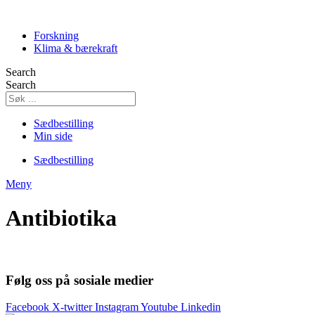
Skip
to
Forskning
content
Klima & bærekraft
Search
Search
Sædbestilling
Min side
Sædbestilling
Meny
Antibiotika
Følg oss på sosiale medier
Facebook
X-twitter
Instagram
Youtube
Linkedin