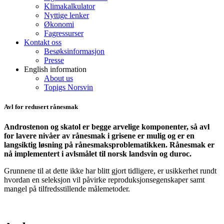
Klimakalkulator
Nyttige lenker
Økonomi
Fagressurser
Kontakt oss
Besøksinformasjon
Presse
English information
About us
Topigs Norsvin
Avl for redusert rånesmak
Androstenon og skatol er begge arvelige komponenter, så avl
for lavere nivåer av rånesmak i grisene er mulig og er en
langsiktig løsning på rånesmaksproblematikken. Rånesmak er
nå implementert i avlsmålet til norsk landsvin og duroc.
Grunnene til at dette ikke har blitt gjort tidligere, er usikkerhet rundt
hvordan en seleksjon vil påvirke reproduksjonsegenskaper samt
mangel på tilfredsstillende målemetoder.