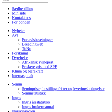
Sædbestilling
Min side
Kontakt oss
For bonden
Nyheter
Avl
For avlsbesetninger
Breedingweb
ToNo
Forskning
Dyrehelse
Afrikansk svinepest
Friskere gris med SPF
Klima og bærekraft
Internasjonalt
Semin
Seminpriser, bestillingsfrister og leveringsbetingelser
Seminstatistikk
Ingris
Ingris årsstatistikk
Ingris brukermanual
Norsvinskolen