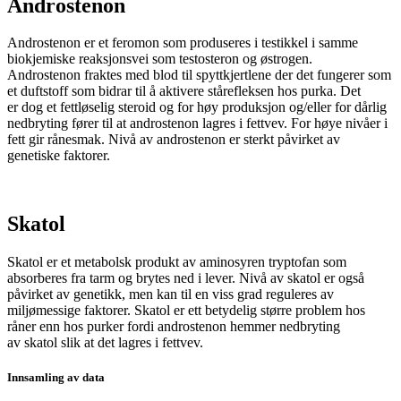
Androstenon
Androstenon
er et feromon som produseres i testikkel
i samme
biokjemiske reaksjonsvei som testosteron og østrogen.
Androstenon fraktes med blod til spyttkjertlene der det fungerer som
et duftstoff som bidrar til å aktivere stårefleksen hos purka. Det
er dog et fettløselig steroid og for høy produksjon og/eller for dårlig
nedbryting fører til at androstenon lagres i fettvev.
For høye nivåer i
fett gir rånesmak. N
ivå av
androstenon
er sterkt påvirket av
genetiske faktorer.
Skatol
Skatol
er et metabolsk produkt av aminosyren
tryptofan
som
absorberes fra tarm og brytes ned i lever. Nivå av
skatol
er også
påvirket av genetikk, men kan til en viss grad reguleres av
miljømessige faktorer.
Skatol
er ett betydelig større problem hos
råner enn hos purker fordi
androstenon
hemmer nedbryting
av
skatol
slik at det
lagres i fettvev.
Innsamling av data