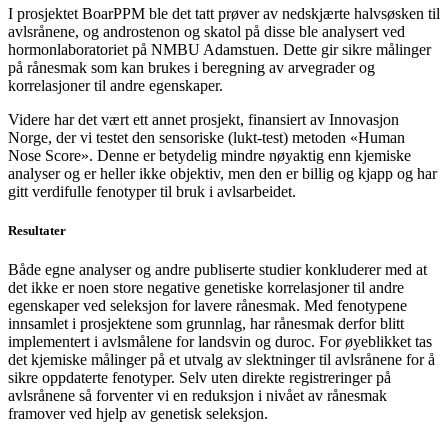
I prosjektet BoarPPM ble det tatt prøver av nedskjærte halvsøsken til
avlsrånene, og androstenon og skatol på disse ble analysert ved
hormonlaboratoriet på NMBU Adamstuen. Dette gir sikre målinger
på rånesmak som kan brukes i beregning av arvegrader og
korrelasjoner til andre egenskaper.
Videre har det vært ett annet prosjekt, finansiert av Innovasjon
Norge, der vi testet den sensoriske (lukt-test) metoden «Human
Nose Score». Denne er betydelig mindre nøyaktig enn kjemiske
analyser og er heller ikke objektiv, men den er billig og kjapp og har
gitt verdifulle fenotyper til bruk i avlsarbeidet.
Resultater
Både egne analyser og andre publiserte studier konkluderer med at
det ikke er noen store negative genetiske korrelasjoner til andre
egenskaper ved seleksjon for lavere rånesmak. Med fenotypene
innsamlet i prosjektene som grunnlag, har rånesmak derfor blitt
implementert i avlsmålene for landsvin og duroc. For øyeblikket tas
det kjemiske målinger på et utvalg av slektninger til avlsrånene for å
sikre oppdaterte fenotyper. Selv uten direkte registreringer på
avlsrånene så forventer vi en reduksjon i nivået av rånesmak
framover ved hjelp av genetisk seleksjon.