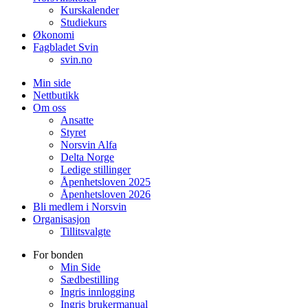
Kurskalender
Studiekurs
Økonomi
Fagbladet Svin
svin.no
Min side
Nettbutikk
Om oss
Ansatte
Styret
Norsvin Alfa
Delta Norge
Ledige stillinger
Åpenhetsloven 2025
Åpenhetsloven 2026
Bli medlem i Norsvin
Organisasjon
Tillitsvalgte
For bonden
Min Side
Sædbestilling
Ingris innlogging
Ingris brukermanual