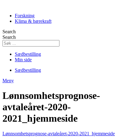
Skip
to
Forskning
content
Klima & bærekraft
Search
Search
Sædbestilling
Min side
Sædbestilling
Meny
Lønnsomhetsprognose-
avtaleåret-2020-
2021_hjemmeside
Lønnsomhetsprognose-avtaleåret-2020-2021_hjemmeside