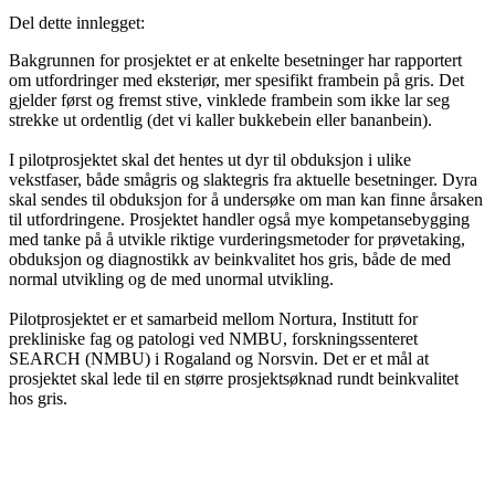
Del dette innlegget:
Bakgrunnen for prosjektet er at enkelte besetninger har rapportert
om utfordringer med eksteriør, mer spesifikt frambein på gris. Det
gjelder først og fremst stive, vinklede frambein som ikke lar seg
strekke ut ordentlig (det vi kaller bukkebein eller bananbein).
I pilotprosjektet skal det hentes ut dyr til obduksjon i ulike
vekstfaser, både smågris og slaktegris fra aktuelle besetninger. Dyra
skal sendes til obduksjon for å undersøke om man kan finne årsaken
til utfordringene. Prosjektet handler også mye kompetansebygging
med tanke på å utvikle riktige vurderingsmetoder for prøvetaking,
obduksjon og diagnostikk av beinkvalitet hos gris, både de med
normal utvikling og de med unormal utvikling.
Pilotprosjektet er et samarbeid mellom Nortura, Institutt for
prekliniske fag og patologi ved NMBU, forskningssenteret
SEARCH (NMBU) i Rogaland og Norsvin. Det er et mål at
prosjektet skal lede til en større prosjektsøknad rundt beinkvalitet
hos gris.