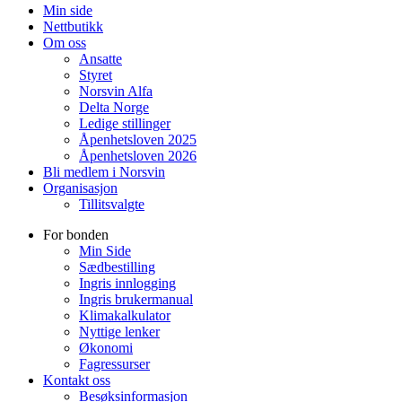
Min side
Nettbutikk
Om oss
Ansatte
Styret
Norsvin Alfa
Delta Norge
Ledige stillinger
Åpenhetsloven 2025
Åpenhetsloven 2026
Bli medlem i Norsvin
Organisasjon
Tillitsvalgte
For bonden
Min Side
Sædbestilling
Ingris innlogging
Ingris brukermanual
Klimakalkulator
Nyttige lenker
Økonomi
Fagressurser
Kontakt oss
Besøksinformasjon