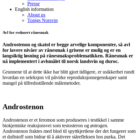
Presse
English information
About us
Topigs Norsvin
Avl for redusert rånesmak
Androstenon og skatol er begge arvelige komponenter, så avl
for lavere nivåer av rånesmak i grisene er mulig og er en
langsiktig løsning på rånesmaksproblematikken. Rånesmak er
nå implementert i avlsmålet til norsk landsvin og duroc.
Grunnene til at dette ikke har blitt gjort tidligere, er usikkerhet rundt
hvordan en seleksjon vil påvirke reproduksjonsegenskaper samt
mangel på tilfredsstillende målemetoder.
Androstenon
Androstenon
er et feromon som produseres i testikkel
i samme
biokjemiske reaksjonsvei som testosteron og østrogen.
Androstenon fraktes med blod til spyttkjertlene der det fungerer som
et duftstoff som bidrar til å aktivere stårefleksen hos purka. Det