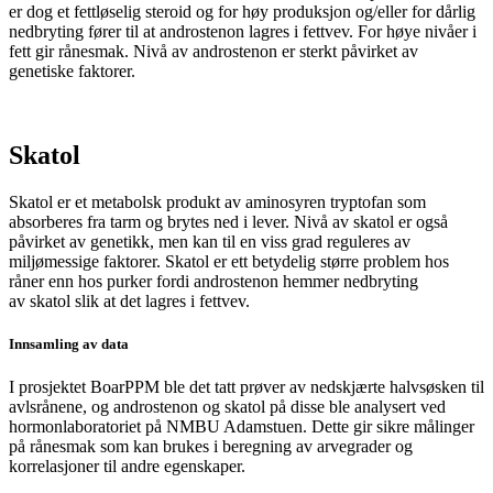
er dog et fettløselig steroid og for høy produksjon og/eller for dårlig
nedbryting fører til at androstenon lagres i fettvev.
For høye nivåer i
fett gir rånesmak. N
ivå av
androstenon
er sterkt påvirket av
genetiske faktorer.
Skatol
Skatol
er et metabolsk produkt av aminosyren
tryptofan
som
absorberes fra tarm og brytes ned i lever. Nivå av
skatol
er også
påvirket av genetikk, men kan til en viss grad reguleres av
miljømessige faktorer.
Skatol
er ett betydelig større problem hos
råner enn hos purker fordi
androstenon
hemmer nedbryting
av
skatol
slik at det
lagres i fettvev.
Innsamling av data
I prosjektet BoarPPM ble det tatt prøver av nedskjærte halvsøsken til
avlsrånene, og androstenon og skatol på disse ble analysert ved
hormonlaboratoriet på NMBU Adamstuen. Dette gir sikre målinger
på rånesmak som kan brukes i beregning av arvegrader og
korrelasjoner til andre egenskaper.