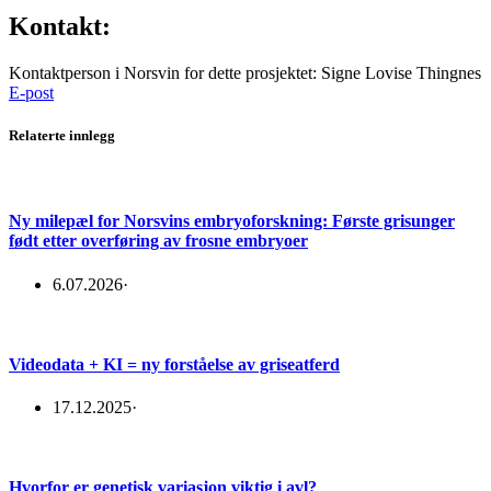
Kontakt:
Kontaktperson i Norsvin for dette prosjektet: Signe Lovise Thingnes
E-post
Relaterte innlegg
Ny milepæl for Norsvins embryoforskning: Første grisunger
født etter overføring av frosne embryoer
6.07.2026
·
Videodata + KI = ny forståelse av griseatferd
17.12.2025
·
Hvorfor er genetisk variasjon viktig i avl?