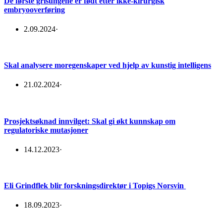
De første grisungene er født etter ikke-kirurgisk
embryooverføring
2.09.2024
·
Skal analysere moregenskaper ved hjelp av kunstig intelligens
21.02.2024
·
Prosjektsøknad innvilget: Skal gi økt kunnskap om
regulatoriske mutasjoner
14.12.2023
·
Eli Grindflek blir forskningsdirektør i Topigs Norsvin
18.09.2023
·