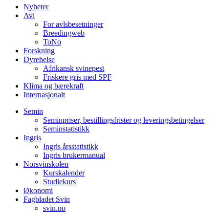
Nyheter
Avl
For avlsbesetninger
Breedingweb
ToNo
Forskning
Dyrehelse
Afrikansk svinepest
Friskere gris med SPF
Klima og bærekraft
Internasjonalt
Semin
Seminpriser, bestillingsfrister og leveringsbetingelser
Seminstatistikk
Ingris
Ingris årsstatistikk
Ingris brukermanual
Norsvinskolen
Kurskalender
Studiekurs
Økonomi
Fagbladet Svin
svin.no