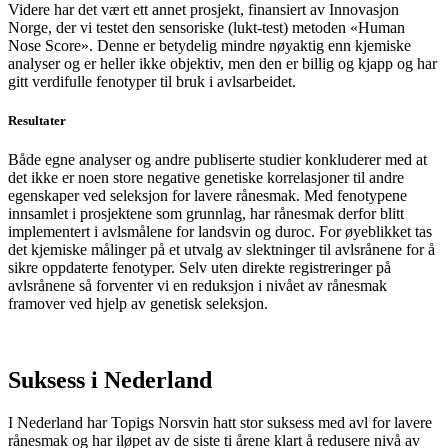
Videre har det vært ett annet prosjekt, finansiert av Innovasjon
Norge, der vi testet den sensoriske (lukt-test) metoden «Human
Nose Score». Denne er betydelig mindre nøyaktig enn kjemiske
analyser og er heller ikke objektiv, men den er billig og kjapp og har
gitt verdifulle fenotyper til bruk i avlsarbeidet.
Resultater
Både egne analyser og andre publiserte studier konkluderer med at
det ikke er noen store negative genetiske korrelasjoner til andre
egenskaper ved seleksjon for lavere rånesmak. Med fenotypene
innsamlet i prosjektene som grunnlag, har rånesmak derfor blitt
implementert i avlsmålene for landsvin og duroc. For øyeblikket tas
det kjemiske målinger på et utvalg av slektninger til avlsrånene for å
sikre oppdaterte fenotyper. Selv uten direkte registreringer på
avlsrånene så forventer vi en reduksjon i nivået av rånesmak
framover ved hjelp av genetisk seleksjon.
Suksess i Nederland
I Nederland har Topigs Norsvin hatt stor suksess med avl for lavere
rånesmak og har iløpet av de siste ti årene klart å redusere nivå av