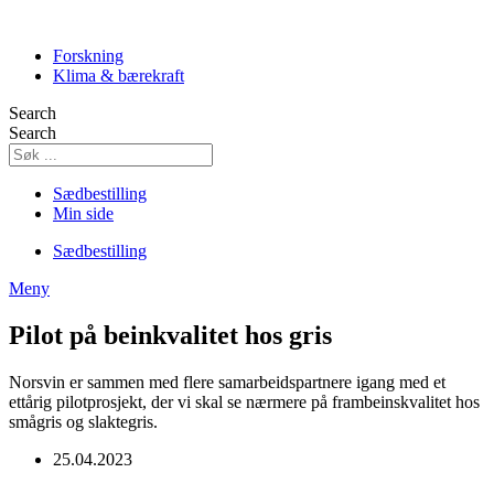
Skip
to
Forskning
content
Klima & bærekraft
Search
Search
Sædbestilling
Min side
Sædbestilling
Meny
Pilot på beinkvalitet hos gris
Norsvin er sammen med flere samarbeidspartnere igang med et
ettårig pilotprosjekt, der vi skal se nærmere på frambeinskvalitet hos
smågris og slaktegris.
25.04.2023