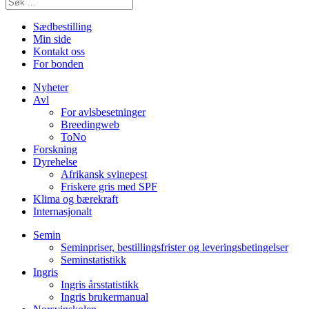
Sædbestilling
Min side
Kontakt oss
For bonden
Nyheter
Avl
For avlsbesetninger
Breedingweb
ToNo
Forskning
Dyrehelse
Afrikansk svinepest
Friskere gris med SPF
Klima og bærekraft
Internasjonalt
Semin
Seminpriser, bestillingsfrister og leveringsbetingelser
Seminstatistikk
Ingris
Ingris årsstatistikk
Ingris brukermanual