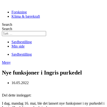
Skip
to
Forskning
content
Klima & bærekraft
Search
Search
Sædbestilling
Min side
Sædbestilling
Meny
Nye funksjoner i Ingris purkedel
16.05.2022
Del dette innlegget:
I dag, mandag 16. mai, ble det lansert nye funksjoner i ny purkedel i