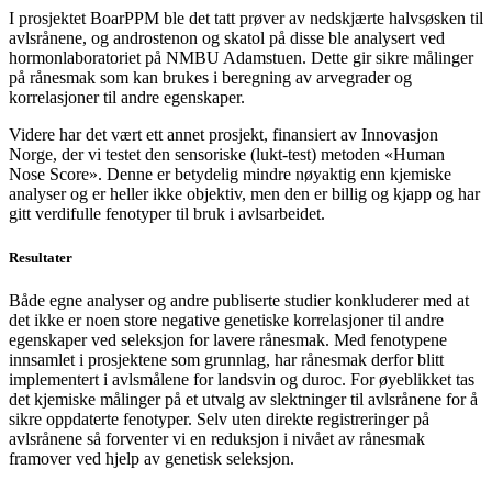
I prosjektet BoarPPM ble det tatt prøver av nedskjærte halvsøsken til
avlsrånene, og androstenon og skatol på disse ble analysert ved
hormonlaboratoriet på NMBU Adamstuen. Dette gir sikre målinger
på rånesmak som kan brukes i beregning av arvegrader og
korrelasjoner til andre egenskaper.
Videre har det vært ett annet prosjekt, finansiert av Innovasjon
Norge, der vi testet den sensoriske (lukt-test) metoden «Human
Nose Score». Denne er betydelig mindre nøyaktig enn kjemiske
analyser og er heller ikke objektiv, men den er billig og kjapp og har
gitt verdifulle fenotyper til bruk i avlsarbeidet.
Resultater
Både egne analyser og andre publiserte studier konkluderer med at
det ikke er noen store negative genetiske korrelasjoner til andre
egenskaper ved seleksjon for lavere rånesmak. Med fenotypene
innsamlet i prosjektene som grunnlag, har rånesmak derfor blitt
implementert i avlsmålene for landsvin og duroc. For øyeblikket tas
det kjemiske målinger på et utvalg av slektninger til avlsrånene for å
sikre oppdaterte fenotyper. Selv uten direkte registreringer på
avlsrånene så forventer vi en reduksjon i nivået av rånesmak
framover ved hjelp av genetisk seleksjon.