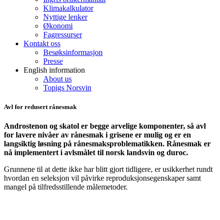
Klimakalkulator
Nyttige lenker
Økonomi
Fagressurser
Kontakt oss
Besøksinformasjon
Presse
English information
About us
Topigs Norsvin
Avl for redusert rånesmak
Androstenon og skatol er begge arvelige komponenter, så avl
for lavere nivåer av rånesmak i grisene er mulig og er en
langsiktig løsning på rånesmaksproblematikken. Rånesmak er
nå implementert i avlsmålet til norsk landsvin og duroc.
Grunnene til at dette ikke har blitt gjort tidligere, er usikkerhet rundt
hvordan en seleksjon vil påvirke reproduksjonsegenskaper samt
mangel på tilfredsstillende målemetoder.