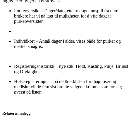
Ingris. Her følger en beskrivelse:
Purkeoversikt – Dager/dato, etter mange innspill fra dere
brukere har vi nå lagt til muligheten for å vise dager i
purkeoversikten
Individkort – Antall dager i alder, vises både for purker og
merket smågris.
Registreringshistorikk – nye søk: Hold, Kasting, Pulje, Brunst
og Drektighet
Helseregistreringer – på nedtrekklisten for diagnoser og
medisin, vil de fem sist brukte valgene komme som forslag
øverst på listen.
Relaterte innlegg