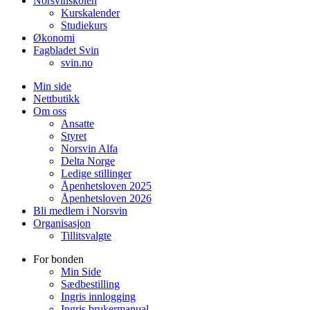
Norsvinskolen
Kurskalender
Studiekurs
Økonomi
Fagbladet Svin
svin.no
Min side
Nettbutikk
Om oss
Ansatte
Styret
Norsvin Alfa
Delta Norge
Ledige stillinger
Åpenhetsloven 2025
Åpenhetsloven 2026
Bli medlem i Norsvin
Organisasjon
Tillitsvalgte
For bonden
Min Side
Sædbestilling
Ingris innlogging
Ingris brukermanual