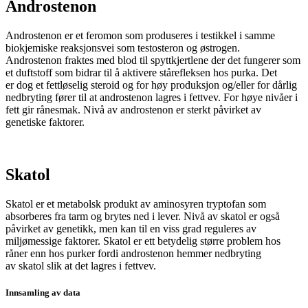
Androstenon
Androstenon
er et feromon som produseres i testikkel
i samme
biokjemiske reaksjonsvei som testosteron og østrogen.
Androstenon fraktes med blod til spyttkjertlene der det fungerer som
et duftstoff som bidrar til å aktivere stårefleksen hos purka. Det
er dog et fettløselig steroid og for høy produksjon og/eller for dårlig
nedbryting fører til at androstenon lagres i fettvev.
For høye nivåer i
fett gir rånesmak. N
ivå av
androstenon
er sterkt påvirket av
genetiske faktorer.
Skatol
Skatol
er et metabolsk produkt av aminosyren
tryptofan
som
absorberes fra tarm og brytes ned i lever. Nivå av
skatol
er også
påvirket av genetikk, men kan til en viss grad reguleres av
miljømessige faktorer.
Skatol
er ett betydelig større problem hos
råner enn hos purker fordi
androstenon
hemmer nedbryting
av
skatol
slik at det
lagres i fettvev.
Innsamling av data