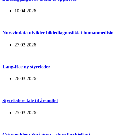
10.04.2026
·
Norsvindata utvikler bildediagnostikk i humanmedisin
27.03.2026
·
Lang-Ree ny styreleder
26.03.2026
·
Styreleders tale til årsmøtet
25.03.2026
·
Grisepodden: Små grep – store forskjeller i