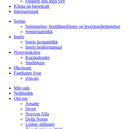
Friskere gris med SPF
Klima og bærekraft
Internasjonalt
Semin
Seminpriser, bestillingsfrister og leveringsbetingelser
Seminstatistikk
Ingris
Ingris årsstatistikk
Ingris brukermanual
Norsvinskolen
Kurskalender
Studiekurs
Økonomi
Fagbladet Svin
svin.no
Min side
Nettbutikk
Om oss
Ansatte
Styret
Norsvin Alfa
Delta Norge
Ledige stillinger