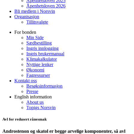
Åpenhetsloven 2025
Åpenhetsloven 2026
Bli medlem i Norsvin
Organisasjon
Tillitsvalgte
For bonden
Min Side
Sædbestilling
Ingris innlogging
Ingris brukermanual
Klimakalkulator
Nyttige lenker
Økonomi
Fagressurser
Kontakt oss
Besøksinformasjon
Presse
English information
About us
Topigs Norsvin
Avl for redusert rånesmak
Androstenon og skatol er begge arvelige komponenter, så avl