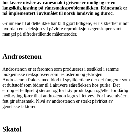
for lavere nivåer av rånesmak i grisene er mulig og er en
langsiktig løsning på rånesmaksproblematikken. Rånesmak er
nå implementert i avlsmålet til norsk landsvin og duroc.
Grunnene til at dette ikke har blitt gjort tidligere, er usikkerhet rundt
hvordan en seleksjon vil påvirke reproduksjonsegenskaper samt
mangel på tilfredsstillende målemetoder.
Androstenon
Androstenon
er et feromon som produseres i testikkel
i samme
biokjemiske reaksjonsvei som testosteron og østrogen.
Androstenon fraktes med blod til spyttkjertlene der det fungerer som
et duftstoff som bidrar til å aktivere stårefleksen hos purka. Det
er dog et fettløselig steroid og for høy produksjon og/eller for dårlig
nedbryting fører til at androstenon lagres i fettvev.
For høye nivåer i
fett gir rånesmak. N
ivå av
androstenon
er sterkt påvirket av
genetiske faktorer.
Skatol