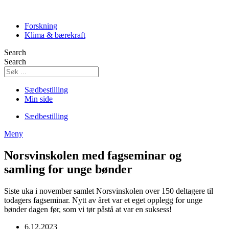
Skip
to
Forskning
content
Klima & bærekraft
Search
Search
Sædbestilling
Min side
Sædbestilling
Meny
Norsvinskolen med fagseminar og
samling for unge bønder
Siste uka i november samlet Norsvinskolen over 150 deltagere til
todagers fagseminar. Nytt av året var et eget opplegg for unge
bønder dagen før, som vi tør påstå at var en suksess!
6.12.2023