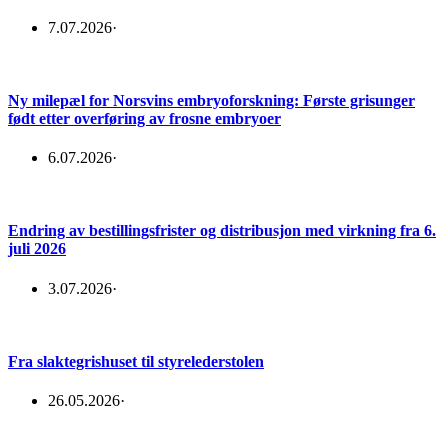
7.07.2026
·
Ny milepæl for Norsvins embryoforskning: Første grisunger
født etter overføring av frosne embryoer
6.07.2026
·
Endring av bestillingsfrister og distribusjon med virkning fra 6.
juli 2026
3.07.2026
·
Fra slaktegrishuset til styrelederstolen
26.05.2026
·