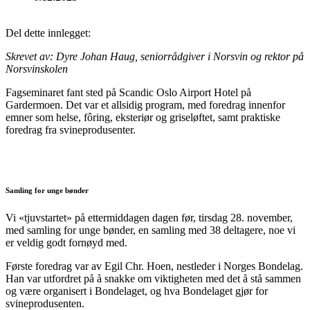
Del dette innlegget:
Skrevet av: Dyre Johan Haug, seniorrådgiver i Norsvin og rektor på
Norsvinskolen
Fagseminaret fant sted på Scandic Oslo Airport Hotel på
Gardermoen. Det var et allsidig program, med foredrag innenfor
emner som helse, fôring, eksteriør og griseløftet, samt praktiske
foredrag fra svineprodusenter.
Samling for unge bønder
Vi «tjuvstartet» på ettermiddagen dagen før, tirsdag 28. november,
med samling for unge bønder, en samling med 38 deltagere, noe vi
er veldig godt fornøyd med.
Første foredrag var av Egil Chr. Hoen, nestleder i Norges Bondelag.
Han var utfordret på å snakke om viktigheten med det å stå sammen
og være organisert i Bondelaget, og hva Bondelaget gjør for
svineprodusenten.