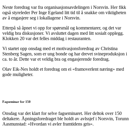
Neste foredrag var fra organisasjonsavdelingen i Norsvin. Her fikk
også styreleder Per Inge Egeland litt tid til å snakke om viktigheten
av å engasjere seg i lokallagene i Norsvin.
Etterpå så åpnet vi opp for spørsmål og kommentarer, og det var
veldig bra diskusjoner. Vi avsluttet dagen med litt sosialt opplegg.
Klokken 20 var det felles middag i restauranten.
Vi startet opp onsdag med et motivasjonsforedrag av Christina
Stenberg Sagen, som er ung bonde og har drevet svineproduksjon i
ca. to år. Dette var et veldig bra og engasjerende foredrag.
Olav Eik-Nes holdt et foredrag om ei «framoverlent næring» med
gode muligheter.
Fagseminar for 150
Onsdag var det klart for selve fagseminaret. Her deltok over 150
deltakere. Åpningsforedraget ble holdt av avlssjef i Norsvin, Torunn
Aasmunstad: «Hvordan vi avler framtidens gris».