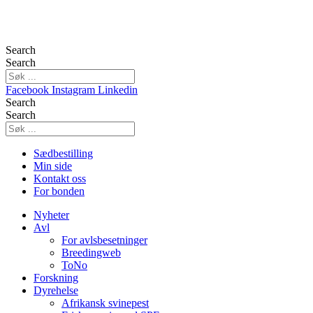
Search
Search
Facebook
Instagram
Linkedin
Search
Search
Sædbestilling
Min side
Kontakt oss
For bonden
Nyheter
Avl
For avlsbesetninger
Breedingweb
ToNo
Forskning
Dyrehelse
Afrikansk svinepest