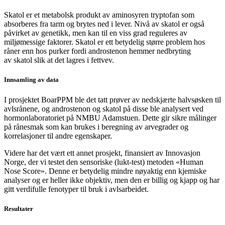
Skatol
er et metabolsk produkt av aminosyren
tryptofan
som
absorberes fra tarm og brytes ned i lever. Nivå av
skatol
er også
påvirket av genetikk, men kan til en viss grad reguleres av
miljømessige faktorer.
Skatol
er ett betydelig større problem hos
råner enn hos purker fordi
androstenon
hemmer nedbryting
av
skatol
slik at det
lagres i fettvev.
Innsamling av data
I prosjektet BoarPPM ble det tatt prøver av nedskjærte halvsøsken til
avlsrånene, og androstenon og skatol på disse ble analysert ved
hormonlaboratoriet på NMBU Adamstuen. Dette gir sikre målinger
på rånesmak som kan brukes i beregning av arvegrader og
korrelasjoner til andre egenskaper.
Videre har det vært ett annet prosjekt, finansiert av Innovasjon
Norge, der vi testet den sensoriske (lukt-test) metoden «Human
Nose Score». Denne er betydelig mindre nøyaktig enn kjemiske
analyser og er heller ikke objektiv, men den er billig og kjapp og har
gitt verdifulle fenotyper til bruk i avlsarbeidet.
Resultater