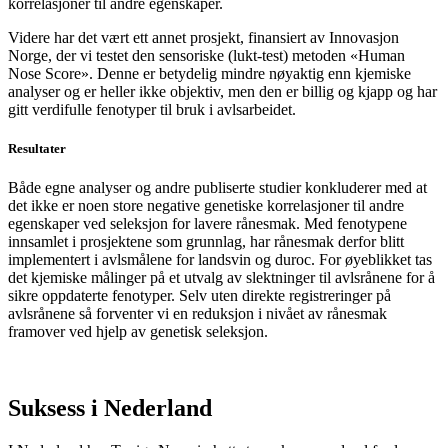
korrelasjoner til andre egenskaper.
Videre har det vært ett annet prosjekt, finansiert av Innovasjon
Norge, der vi testet den sensoriske (lukt-test) metoden «Human
Nose Score». Denne er betydelig mindre nøyaktig enn kjemiske
analyser og er heller ikke objektiv, men den er billig og kjapp og har
gitt verdifulle fenotyper til bruk i avlsarbeidet.
Resultater
Både egne analyser og andre publiserte studier konkluderer med at
det ikke er noen store negative genetiske korrelasjoner til andre
egenskaper ved seleksjon for lavere rånesmak. Med fenotypene
innsamlet i prosjektene som grunnlag, har rånesmak derfor blitt
implementert i avlsmålene for landsvin og duroc. For øyeblikket tas
det kjemiske målinger på et utvalg av slektninger til avlsrånene for å
sikre oppdaterte fenotyper. Selv uten direkte registreringer på
avlsrånene så forventer vi en reduksjon i nivået av rånesmak
framover ved hjelp av genetisk seleksjon.
Suksess i Nederland