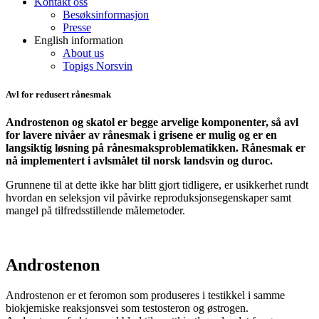
Kontakt oss
Besøksinformasjon
Presse
English information
About us
Topigs Norsvin
Avl for redusert rånesmak
Androstenon og skatol er begge arvelige komponenter, så avl
for lavere nivåer av rånesmak i grisene er mulig og er en
langsiktig løsning på rånesmaksproblematikken. Rånesmak er
nå implementert i avlsmålet til norsk landsvin og duroc.
Grunnene til at dette ikke har blitt gjort tidligere, er usikkerhet rundt
hvordan en seleksjon vil påvirke reproduksjonsegenskaper samt
mangel på tilfredsstillende målemetoder.
Androstenon
Androstenon
er et feromon som produseres i testikkel
i samme
biokjemiske reaksjonsvei som testosteron og østrogen.