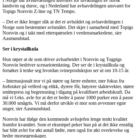
I Norge har avlsavdelingen ansvaret for utviklingen av norsk
landsvin og duroc, og i Nederland har avlsavdelingen ansvaret for
Topigs Norsvin Z-line og TN Tempo.
– Det er ikke lenger slik at det er avlsrådet og avlsavdelingen i
Norge som bestemmer avlsmålet. Det skjer i samarbeid med Topigs
Norsvin og i takt med etterspørselen i verdensmarkedene, sier
Aasmundstad.
Ser i krystallkula
Hun røper at de som driver avlsarbeidet i Norsvin og Togpigs
Norsvin bedriver scenariotenkning. Der ser de i krystallkula og
forsøker å tenke seg hvordan svineproduksjon ser ut om 10-15 år.
– Internasjonalt tror vi på større og færre enheter, mer fokus fra
forbruker på velferd og etikk, dyrere fôr, høyrere slaktevekter, større
smittepress og begrensning i tilgang på kvalifisert arbeidskraft. Da
må vi f.eks. avle for at det er bedre å passe 1000 purker enn å passe
30.000 smågris. Vi må derfor utvikle ei mor som avvenner egne
unger, sier Aasmundstad.
Norsvin har ifølge den kommende avlssjefen lenge tenkt kvalitet
framfor kvantitet. Som et eksempel peker hun på at det ikke ensidig
har blitt avlet for økt antall fødte, men også for økt overlevelse og
bedre morsegenskaper.