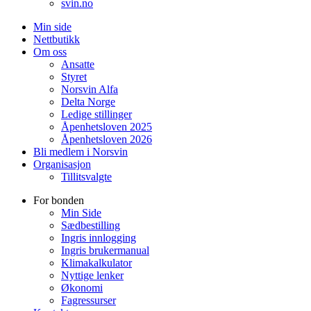
svin.no
Min side
Nettbutikk
Om oss
Ansatte
Styret
Norsvin Alfa
Delta Norge
Ledige stillinger
Åpenhetsloven 2025
Åpenhetsloven 2026
Bli medlem i Norsvin
Organisasjon
Tillitsvalgte
For bonden
Min Side
Sædbestilling
Ingris innlogging
Ingris brukermanual
Klimakalkulator
Nyttige lenker
Økonomi
Fagressurser