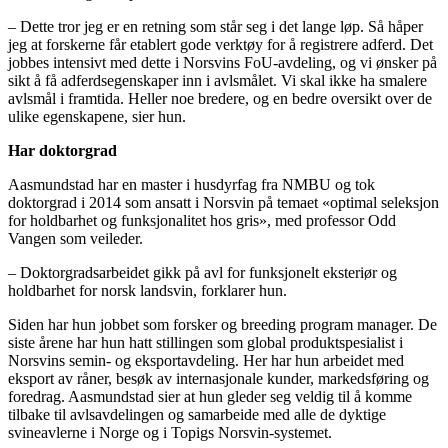
– Dette tror jeg er en retning som står seg i det lange løp. Så håper
jeg at forskerne får etablert gode verktøy for å registrere adferd. Det
jobbes intensivt med dette i Norsvins FoU-avdeling, og vi ønsker på
sikt å få adferdsegenskaper inn i avlsmålet. Vi skal ikke ha smalere
avlsmål i framtida. Heller noe bredere, og en bedre oversikt over de
ulike egenskapene, sier hun.
Har doktorgrad
Aasmundstad har en master i husdyrfag fra NMBU og tok
doktorgrad i 2014 som ansatt i Norsvin på temaet «optimal seleksjon
for holdbarhet og funksjonalitet hos gris», med professor Odd
Vangen som veileder.
– Doktorgradsarbeidet gikk på avl for funksjonelt eksteriør og
holdbarhet for norsk landsvin, forklarer hun.
Siden har hun jobbet som forsker og breeding program manager. De
siste årene har hun hatt stillingen som global produktspesialist i
Norsvins semin- og eksportavdeling. Her har hun arbeidet med
eksport av råner, besøk av internasjonale kunder, markedsføring og
foredrag. Aasmundstad sier at hun gleder seg veldig til å komme
tilbake til avlsavdelingen og samarbeide med alle de dyktige
svineavlerne i Norge og i Topigs Norsvin-systemet.