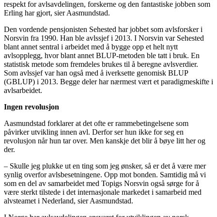
respekt for avlsavdelingen, forskerne og den fantastiske jobben som
Erling har gjort, sier Aasmundstad.
Den vordende pensjonisten Sehested har jobbet som avlsforsker i
Norsvin fra 1990. Han ble avlssjef i 2013. I Norsvin var Sehested
blant annet sentral i arbeidet med å bygge opp et helt nytt
avlsopplegg, hvor blant annet BLUP-metoden ble tatt i bruk. En
statistisk metode som fremdeles brukes til å beregne avlsverdier.
Som avlssjef var han også med å iverksette genomisk BLUP
(GBLUP) i 2013. Begge deler har nærmest vært et paradigmeskifte i
avlsarbeidet.
Ingen revolusjon
Aasmundstad forklarer at det ofte er rammebetingelsene som
påvirker utvikling innen avl. Derfor ser hun ikke for seg en
revolusjon når hun tar over. Men kanskje det blir å bøye litt her og
der.
– Skulle jeg plukke ut en ting som jeg ønsker, så er det å være mer
synlig overfor avlsbesetningene. Opp mot bonden. Samtidig må vi
som en del av samarbeidet med Topigs Norsvin også sørge for å
være sterkt tilstede i det internasjonale markedet i samarbeid med
alvsteamet i Nederland, sier Aasmundstad.