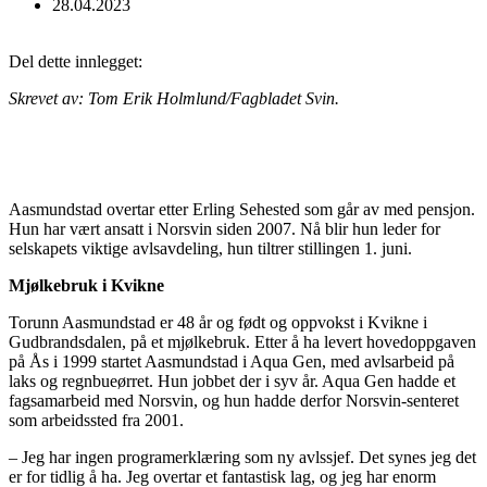
28.04.2023
Del dette innlegget:
Skrevet av: Tom Erik Holmlund/Fagbladet Svin.
Aasmundstad overtar etter Erling Sehested som går av med pensjon.
Hun har vært ansatt i Norsvin siden 2007. Nå blir hun leder for
selskapets viktige avlsavdeling, hun tiltrer stillingen 1. juni.
Mjølkebruk i Kvikne
Torunn Aasmundstad er 48 år og født og oppvokst i Kvikne i
Gudbrandsdalen, på et mjølkebruk. Etter å ha levert hovedoppgaven
på Ås i 1999 startet Aasmundstad i Aqua Gen, med avlsarbeid på
laks og regnbueørret. Hun jobbet der i syv år. Aqua Gen hadde et
fagsamarbeid med Norsvin, og hun hadde derfor Norsvin-senteret
som arbeidssted fra 2001.
– Jeg har ingen programerklæring som ny avlssjef. Det synes jeg det
er for tidlig å ha. Jeg overtar et fantastisk lag, og jeg har enorm