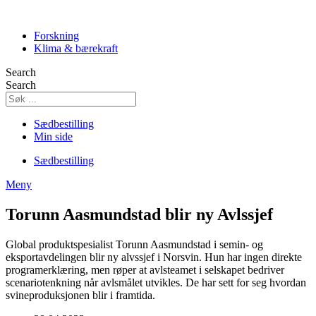
Skip
to
Forskning
content
Klima & bærekraft
Search
Search
Sædbestilling
Min side
Sædbestilling
Meny
Torunn Aasmundstad blir ny Avlssjef
Global produktspesialist Torunn Aasmundstad i semin- og
eksportavdelingen blir ny alvssjef i Norsvin. Hun har ingen direkte
programerklæring, men røper at avlsteamet i selskapet bedriver
scenariotenkning når avlsmålet utvikles. De har sett for seg hvordan
svineproduksjonen blir i framtida.