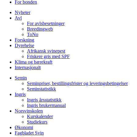
For bonden
Nyheter
Avl
For avlsbesetninger
Breedingweb
ToNo
Forskning
Dyrehelse
Afrikansk svinepest
Friskere gris med SPF
Klima og bærekraft
Internasjonalt
Semin
Seminpriser, bestillingsfrister og leveringsbetingelser
Seminstatistikk
Ingris
Ingris årsstatistikk
Ingris brukermanual
Norsvinskolen
Kurskalender
Studiekurs
Økonomi
Fagbladet Svin