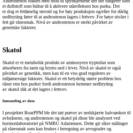
Androstenon fraktes med blod til spyttkjertlene der det fungerer som
et duftstoff som bidrar til å aktivere stårefleksen hos purka. Det
er dog et fettløselig steroid og for høy produksjon og/eller for dårlig
nedbryting fører til at androstenon lagres i fettvev.
For høye nivåer i
fett gir rånesmak. N
ivå av
androstenon
er sterkt påvirket av
genetiske faktorer.
Skatol
Skatol
er et metabolsk produkt av aminosyren
tryptofan
som
absorberes fra tarm og brytes ned i lever. Nivå av
skatol
er også
påvirket av genetikk, men kan til en viss grad reguleres av
miljømessige faktorer.
Skatol
er ett betydelig større problem hos
råner enn hos purker fordi
androstenon
hemmer nedbryting
av
skatol
slik at det
lagres i fettvev.
Innsamling av data
I prosjektet BoarPPM ble det tatt prøver av nedskjærte halvsøsken til
avlsrånene, og androstenon og skatol på disse ble analysert ved
hormonlaboratoriet på NMBU Adamstuen. Dette gir sikre målinger
på rånesmak som kan brukes i beregning av arvegrader og