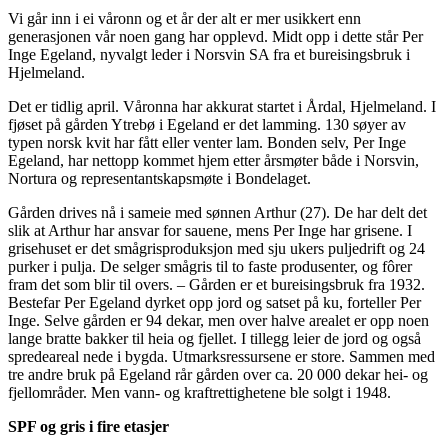
Vi går inn i ei våronn og et år der alt er mer usikkert enn
generasjonen vår noen gang har opplevd. Midt opp i dette står Per
Inge Egeland, nyvalgt leder i Norsvin SA fra et bureisingsbruk i
Hjelmeland.
Det er tidlig april. Våronna har akkurat startet i Årdal, Hjelmeland. I
fjøset på gården Ytrebø i Egeland er det lamming. 130 søyer av
typen norsk kvit har fått eller venter lam. Bonden selv, Per Inge
Egeland, har nettopp kommet hjem etter årsmøter både i Norsvin,
Nortura og representantskapsmøte i Bondelaget.
Gården drives nå i sameie med sønnen Arthur (27). De har delt det
slik at Arthur har ansvar for sauene, mens Per Inge har grisene. I
grisehuset er det smågrisproduksjon med sju ukers puljedrift og 24
purker i pulja. De selger smågris til to faste produsenter, og fôrer
fram det som blir til overs. – Gården er et bureisingsbruk fra 1932.
Bestefar Per Egeland dyrket opp jord og satset på ku, forteller Per
Inge. Selve gården er 94 dekar, men over halve arealet er opp noen
lange bratte bakker til heia og fjellet. I tillegg leier de jord og også
spredeareal nede i bygda. Utmarksressursene er store. Sammen med
tre andre bruk på Egeland rår gården over ca. 20 000 dekar hei- og
fjellområder. Men vann- og kraftrettighetene ble solgt i 1948.
SPF og gris i fire etasjer