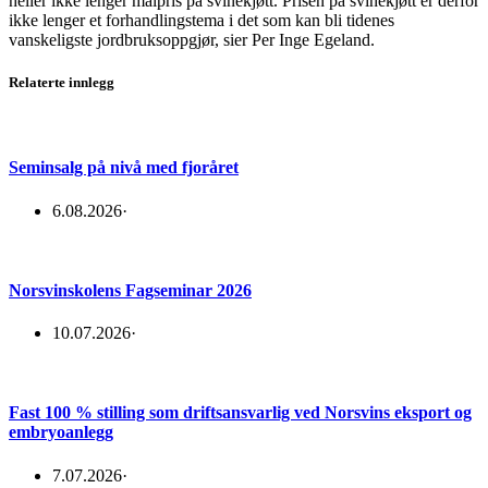
heller ikke lenger målpris på svinekjøtt. Prisen på svinekjøtt er derfor
ikke lenger et forhandlingstema i det som kan bli tidenes
vanskeligste jordbruksoppgjør, sier Per Inge Egeland.
Relaterte innlegg
Seminsalg på nivå med fjoråret
6.08.2026
·
Norsvinskolens Fagseminar 2026
10.07.2026
·
Fast 100 % stilling som driftsansvarlig ved Norsvins eksport og
embryoanlegg
7.07.2026
·