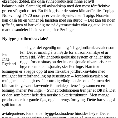
eksempel doblet, må også svineproduksjon finne et nytt
balansepunkt. Samtidig vil avlsselskap med den mest fôreffektive
grisen stå godt rustet. En frisk gris er dessuten klimaeffektiv. Topigs
Norsvin og TN70 mordyr er verdenskjente, men Topigs Norsvin
kan også bli en vinner på farsiden med sin duroc. – Det kan bli noen
tøffe år, men vi har veldig tro på dyrematerialet vårt og at vi kan ta
markedsandeler i hele verden, sier Per Inge.
Ny type jordbruksavtale?
– I dag er det egentlig umulig å lage jordbruksavtaler som
før. Det er umulig å ta høyde for alt somkan skje et år
Per
fram i tid. Vårt landbrukspolitiske system er heller ikke
Inge
rigget for en situasjon der internasjonale råvarepriser er
Egeland
høyere enn de nasjonale, sier Per Inge. Han tror
løsningen er å legge opp til mer fleksible jordbruksavtaler med
mulighet for reforhandling og justeringer. – Jordbruksavtalen og
mulighetene den gir oss blir utrolig viktig i et år som i år, men det
blir samtidig svært krevende for avtalepartene å sy sammen en
løsning, mener Per Inge. – Svineproduksjonen trenger et løft nå. Det
er den som bærer hele den norske slakteristrukturen. Men mange
produsenter har gamle fjøs, og det trengs fornying. Dette har vi også
spilt inn for
avtalepartene. Parallelt er byggekostnadene hinsides høye. Det er