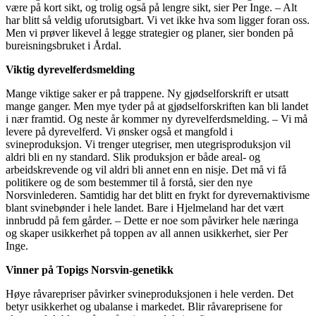
være på kort sikt, og trolig også på lengre sikt, sier Per Inge. – Alt
har blitt så veldig uforutsigbart. Vi vet ikke hva som ligger foran oss.
Men vi prøver likevel å legge strategier og planer, sier bonden på
bureisningsbruket i Årdal.
Viktig dyrevelferdsmelding
Mange viktige saker er på trappene. Ny gjødselforskrift er utsatt
mange ganger. Men mye tyder på at gjødselforskriften kan bli landet
i nær framtid. Og neste år kommer ny dyrevelferdsmelding. – Vi må
levere på dyrevelferd. Vi ønsker også et mangfold i
svineproduksjon. Vi trenger utegriser, men utegrisproduksjon vil
aldri bli en ny standard. Slik produksjon er både areal- og
arbeidskrevende og vil aldri bli annet enn en nisje. Det må vi få
politikere og de som bestemmer til å forstå, sier den nye
Norsvinlederen. Samtidig har det blitt en frykt for dyrevernaktivisme
blant svinebønder i hele landet. Bare i Hjelmeland har det vært
innbrudd på fem gårder. – Dette er noe som påvirker hele næringa
og skaper usikkerhet på toppen av all annen usikkerhet, sier Per
Inge.
Vinner på Topigs Norsvin-genetikk
Høye råvarepriser påvirker svineproduksjonen i hele verden. Det
betyr usikkerhet og ubalanse i markedet. Blir råvareprisene for