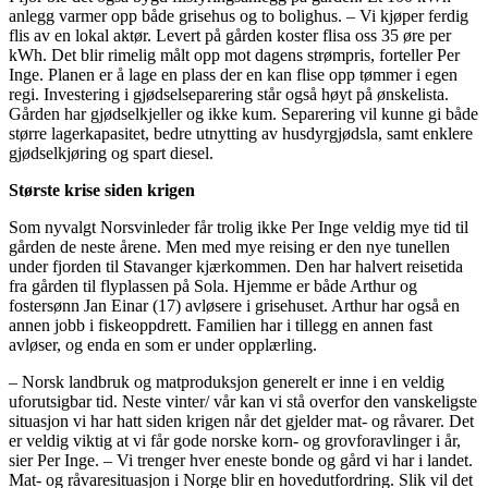
anlegg varmer opp både grisehus og to bolighus. – Vi kjøper ferdig
flis av en lokal aktør. Levert på gården koster flisa oss 35 øre per
kWh. Det blir rimelig målt opp mot dagens strømpris, forteller Per
Inge. Planen er å lage en plass der en kan flise opp tømmer i egen
regi. Investering i gjødselseparering står også høyt på ønskelista.
Gården har gjødselkjeller og ikke kum. Separering vil kunne gi både
større lagerkapasitet, bedre utnytting av husdyrgjødsla, samt enklere
gjødselkjøring og spart diesel.
Største krise siden krigen
Som nyvalgt Norsvinleder får trolig ikke Per Inge veldig mye tid til
gården de neste årene. Men med mye reising er den nye tunellen
under fjorden til Stavanger kjærkommen. Den har halvert reisetida
fra gården til flyplassen på Sola. Hjemme er både Arthur og
fostersønn Jan Einar (17) avløsere i grisehuset. Arthur har også en
annen jobb i fiskeoppdrett. Familien har i tillegg en annen fast
avløser, og enda en som er under opplærling.
– Norsk landbruk og matproduksjon generelt er inne i en veldig
uforutsigbar tid. Neste vinter/ vår kan vi stå overfor den vanskeligste
situasjon vi har hatt siden krigen når det gjelder mat- og råvarer. Det
er veldig viktig at vi får gode norske korn- og grovforavlinger i år,
sier Per Inge. – Vi trenger hver eneste bonde og gård vi har i landet.
Mat- og råvaresituasjon i Norge blir en hovedutfordring. Slik vil det