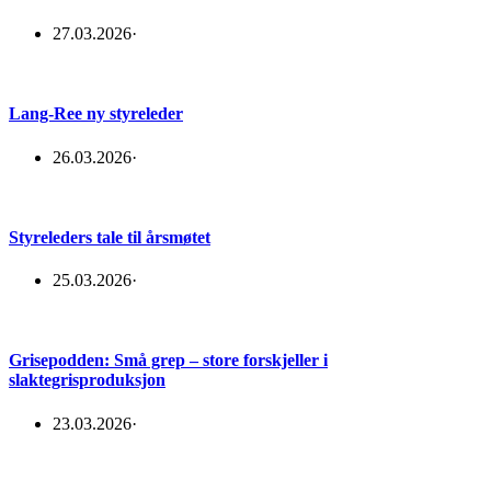
27.03.2026
·
Lang-Ree ny styreleder
26.03.2026
·
Styreleders tale til årsmøtet
25.03.2026
·
Grisepodden: Små grep – store forskjeller i
slaktegrisproduksjon
23.03.2026
·