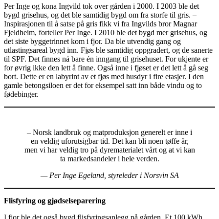
Per Inge og kona Ingvild tok over gården i 2000. I 2003 ble det
bygd grisehus, og det ble samtidig bygd om fra storfe til gris. –
Inspirasjonen til å satse på gris fikk vi fra Ingvilds bror Magnar
Fjeldheim, forteller Per Inge. I 2010 ble det bygd mer grisehus, og
det siste byggetrinnet kom i fjor. Da ble utvendig gang og
utlastingsareal bygd inn. Fjøs ble samtidig oppgradert, og de sanerte
til SPF. Det finnes nå bare én inngang til grisehuset. For ukjente er
for øvrig ikke den lett å finne. Også inne i fjøset er det lett å gå seg
bort. Dette er en labyrint av et fjøs med husdyr i fire etasjer. I den
gamle betongsiloen er det for eksempel satt inn både vindu og to
fødebinger.
– Norsk landbruk og matproduksjon generelt er inne i
en veldig uforutsigbar tid. Det kan bli noen tøffe år,
men vi har veldig tro på dyrematerialet vårt og at vi kan
ta markedsandeler i hele verden.
— Per Inge Egeland, styreleder i Norsvin SA
Flisfyring og gjødselseparering
I fjor ble det også bygd flisfyringsanlegg på gården. Et 100 kWh